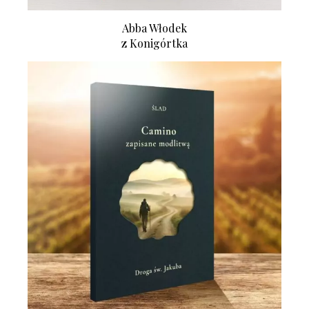
Abba Włodek
z Konigórtka