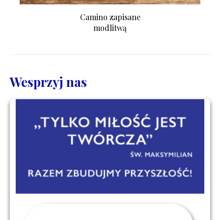
Camino zapisane
modlitwą
Wesprzyj nas