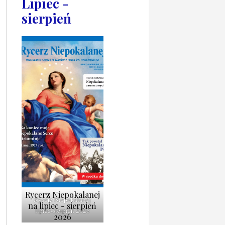
Lipiec -
sierpień
Rycerz Niepokalanej
Rycerz Niepokalanej
na lipiec - sierpień
lipiec-sierpień 2026
2026