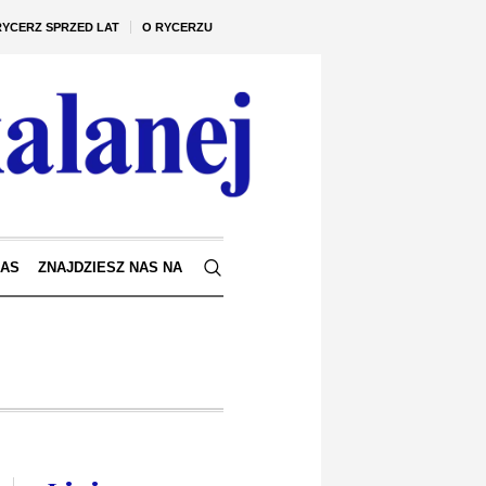
RYCERZ SPRZED LAT
O RYCERZU
NAS
ZNAJDZIESZ NAS NA