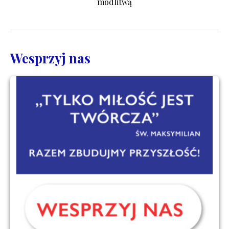
modlitwą
Wesprzyj nas