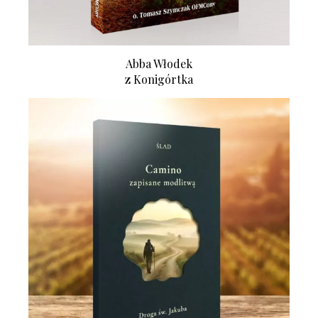
Abba Włodek
z Konigórtka