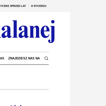
RYCERZ SPRZED LAT
O RYCERZU
NAS
ZNAJDZIESZ NAS NA