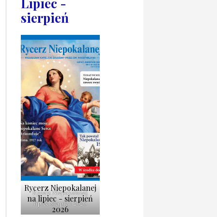
Lipiec -
sierpień
Rycerz Niepokalanej
Rycerz Niepokalanej
na lipiec - sierpień
lipiec-sierpień 2026
2026