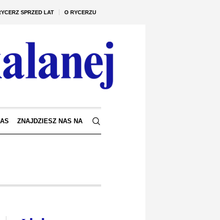
RYCERZ SPRZED LAT
O RYCERZU
NAS
ZNAJDZIESZ NAS NA