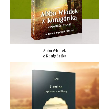
Abba Włodek
z Konigórtka