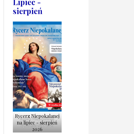
Lipiec -
sierpień
Rycerz Niepokalanej
Rycerz Niepokalanej
na lipiec - sierpień
lipiec-sierpień 2026
2026