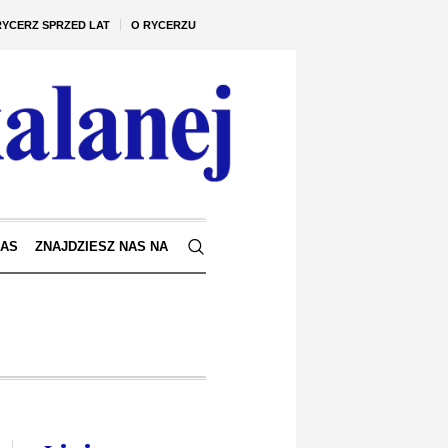
RYCERZ SPRZED LAT
O RYCERZU
NAS
ZNAJDZIESZ NAS NA