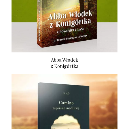
Abba Włodek
z Konigórtka