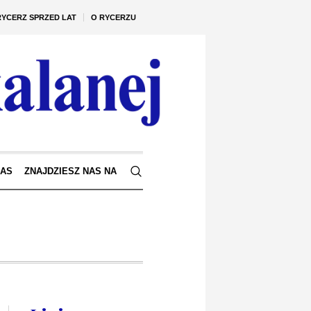
RYCERZ SPRZED LAT
O RYCERZU
NAS
ZNAJDZIESZ NAS NA