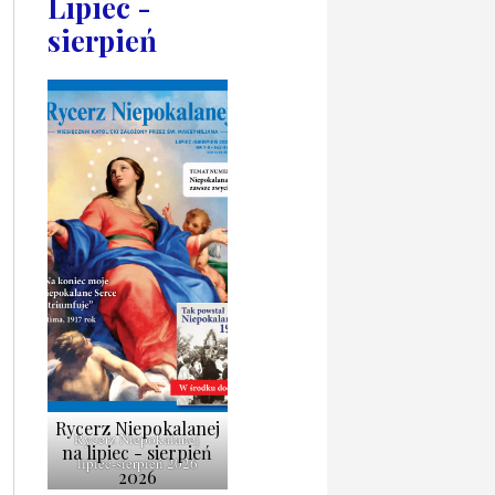
Lipiec -
sierpień
Rycerz Niepokalanej
Rycerz Niepokalanej
na lipiec - sierpień
lipiec-sierpień 2026
2026