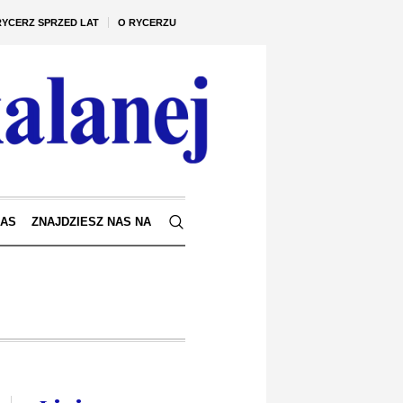
RYCERZ SPRZED LAT
O RYCERZU
NAS
ZNAJDZIESZ NAS NA