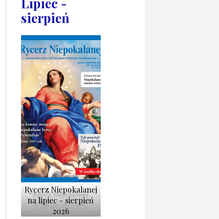
Lipiec -
sierpień
Rycerz Niepokalanej
Rycerz Niepokalanej
na lipiec - sierpień
lipiec-sierpień 2026
2026