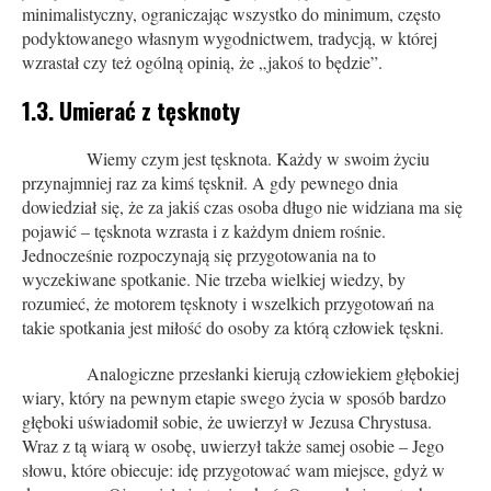
minimalistyczny, ograniczając wszystko do minimum, często
podyktowanego własnym wygodnictwem, tradycją, w której
wzrastał czy też ogólną opinią, że „jakoś to będzie”.
1.3. Umierać z tęsknoty
Wiemy czym jest tęsknota. Każdy w swoim życiu
przynajmniej raz za kimś tęsknił. A gdy pewnego dnia
dowiedział się, że za jakiś czas osoba długo nie widziana ma się
pojawić – tęsknota wzrasta i z każdym dniem rośnie.
Jednocześnie rozpoczynają się przygotowania na to
wyczekiwane spotkanie. Nie trzeba wielkiej wiedzy, by
rozumieć, że motorem tęsknoty i wszelkich przygotowań na
takie spotkania jest miłość do osoby za którą człowiek tęskni.
Analogiczne przesłanki kierują człowiekiem głębokiej
wiary, który na pewnym etapie swego życia w sposób bardzo
głęboki uświadomił sobie, że uwierzył w Jezusa Chrystusa.
Wraz z tą wiarą w osobę, uwierzył także samej osobie – Jego
słowu, które obiecuje: idę przygotować wam miejsce, gdyż w