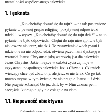
mentalności współczesnego człowieka.
1. Tęsknota
„Kto chciałby dostać się do raju?” – na tak postawione
pytanie w pewnej grupie religijnej, pozytywnej odpowiedzi
udzielili wszyscy. „Kto chciałby dostać się do raju dziś?” – na to
pytanie nie było odpowiedzi. Chętni do raju niewątpliwie byli –
ale jeszcze nie teraz, nie dziś. To zestawienie dwóch pytań i
udzielone na nie odpowiedzi, otwiera przed nami dyskusję o
wartości Jezusa Chrystusa: jaką wartością jest dla człowieka
Jezus Chrystus. Jakie miejsce w całości życia zajmuje w
egzystencji pospolitego człowieka Jezus Chrystus. Człowiek
wierzący chce być zbawiony, ale jeszcze nie teraz. Co go tak
mocno trzyma w tym świecie, że nie pragnie Jezusa już dziś.
Nie pragnie zobaczyć Go już dziś, by w Nim zaznać pełni
szczęścia, którego nigdy nie osiągnie na ziemi.
1.1. Niepewność obiektywna
Człowiek często wierzy na wszelki wypadek: gdyby