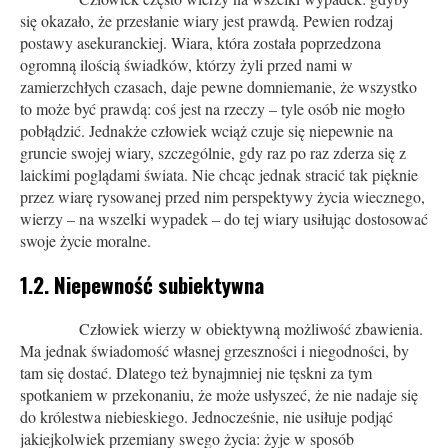
się okazało, że przesłanie wiary jest prawdą. Pewien rodzaj
postawy asekuranckiej. Wiara, która została poprzedzona
ogromną ilością świadków, którzy żyli przed nami w
zamierzchłych czasach, daje pewne domniemanie, że wszystko
to może być prawdą: coś jest na rzeczy – tyle osób nie mogło
pobłądzić. Jednakże człowiek wciąż czuje się niepewnie na
gruncie swojej wiary, szczególnie, gdy raz po raz zderza się z
laickimi poglądami świata. Nie chcąc jednak stracić tak pięknie
przez wiarę rysowanej przed nim perspektywy życia wiecznego,
wierzy – na wszelki wypadek – do tej wiary usiłując dostosować
swoje życie moralne.
1.2. Niepewność subiektywna
Człowiek wierzy w obiektywną możliwość zbawienia.
Ma jednak świadomość własnej grzeszności i niegodności, by
tam się dostać. Dlatego też bynajmniej nie tęskni za tym
spotkaniem w przekonaniu, że może usłyszeć, że nie nadaje się
do królestwa niebieskiego. Jednocześnie, nie usiłuje podjąć
jakiejkolwiek przemiany swego życia: żyje w sposób