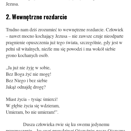
Jezusa.
2. Wewnętrzne rozdarcie
Trudno nam dziś zrozumieć to wewnętrzne rozdarcie. Człowiek
– nawet mocno kochający Jezusa – nie zawsze czuje nieodparte
pragnienie opuszczenia już tego świata, szczególnie, gdy jest w
pełni sił witalnych, nieźle mu się powodzi i ma wokół siebie
grono kochanych osób.
„Ja już nie żyję w sobie,
Bez Boga żyć nie mogę!
Bez Niego i bez siebie
Jakąż odnajdę drogę?
Miast życia – tysiąc śmierci!
W głębie życia się wdzieram,
Umieram, bo nie umieram!”.
Dusza człowieka rwie się ku swemu jedynemu
przeznaczeniu – ku swej prawdziwej Ojczyźnie: nasza Ojczyzna