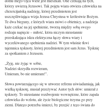
domu mego Ojca wiele jest mieszkań. One czekają na tych,
którzy uwierzą Jezusowi. Tak pojęta wiara otwiera człowieka na
chrześcijańską nadzieję, której przedmiotem jest
uszczęśliwiająca wizja Jezusa Chrystusa w królestwie Bożym.
Te dwa bieguny, z których wiara mówi o obietnicy, a nadzieja
każe czekać na jej spełnienie, tworzą między sobą swego
rodzaju napięcie – miłość, która niczym nieustannie
przeskakująca iskra elektryczna łączy słowa wiary i
wyczekiwanego spełnienia nadziei. W tym właśnie tkwi
tajemnica tęsknoty, której przedmiotem jest sam Jezus. Tęsknię
za spotkaniem z Jezusem.
„Żyję, nie żyjąc w sobie,
Nadziei skrzydła rozwieram,
Umieram, bo nie umieram!”.
Słowa powtarzającego się w utworze refrenu uświadamiają, jak
wielką tęsknotę, musiał przeżywać Autor tych słów: umierał z
tęsknoty. To nieustanne rozdwojenie wewnętrzne, które zapala
człowieka do wzlotu, ale życie biologiczne trzyma go przy
ziemi. Dlatego potrzeba śmierci, by przejść z tego świata do