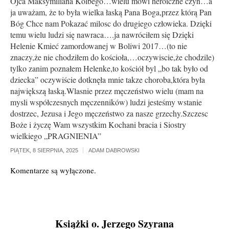
Ojca Maksymiliana Kolbego…wielu mówi heroiczne czyn…a
ja uważam, że to była wielka łaską Pana Boga,przez którą Pan
Bóg Chce nam Pokazać milosc do drugiego człowieka. Dzięki
temu wielu ludzi się nawraca….ja nawróciłem się Dzięki
Helenie Kmieć zamordowanej w Boliwi 2017…(to nie
znaczy,że nie chodziłem do kościoła,…oczywiscie,że chodzile)
tylko zanim poznałem Helenke,to kościół byl „bo tak było od
dziecka” oczywiście dotknęła mnie takze choroba,która była
największą łaską.Wlasnie przez męczeństwo wielu (mam na
mysli współczesnych męczenników) ludzi jesteśmy wstanie
dostrzec, Jezusa i Jego męczeństwo za nasze grzechy.Szczesc
Boże i życzę Wam wszystkim Kochani bracia i Siostry
wielkiego „PRAGNIENIA”
PIĄTEK, 8 SIERPNIA, 2025
ADAM DABROWSKI
Komentarze są wyłączone.
Książki o. Jerzego Szyrana