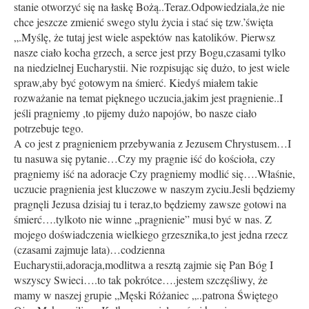
stanie otworzyć się na łaskę Bożą..Teraz.Odpowiedziala,że nie
chce jeszcze zmienić swego stylu życia i stać się tzw.’święta
„.Myślę, że tutaj jest wiele aspektów nas katolików. Pierwsz
nasze ciało kocha grzech, a serce jest przy Bogu,czasami tylko
na niedzielnej Eucharystii. Nie rozpisując się dużo, to jest wiele
spraw,aby być gotowym na śmierć. Kiedyś miałem takie
rozważanie na temat pięknego uczucia,jakim jest pragnienie..I
jeśli pragniemy ,to pijemy dużo napojów, bo nasze ciało
potrzebuje tego.
A co jest z pragnieniem przebywania z Jezusem Chrystusem…I
tu nasuwa się pytanie…Czy my pragnie iść do kościoła, czy
pragniemy iść na adoracje Czy pragniemy modlić się….Właśnie,
uczucie pragnienia jest kluczowe w naszym zyciu.Jesli będziemy
pragnęli Jezusa dzisiaj tu i teraz,to będziemy zawsze gotowi na
śmierć….tylkoto nie winne „pragnienie” musi być w nas. Z
mojego doświadczenia wielkiego grzesznika,to jest jedna rzecz
(czasami zajmuje lata)…codzienna
Eucharystii,adoracja,modlitwa a resztą zajmie się Pan Bóg I
wszyscy Swieci….to tak pokrótce….jestem szczęśliwy, że
mamy w naszej grupie „Męski Różaniec „..patrona Świętego