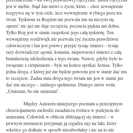
jest w niebie. Stąd Jan mówi o życiu, które – choć zewnętrznie
rozgrywa się w tym ciele, lecz wewnętrznie wybiega poza ten
świat. Tęsknota za Bogiem nie pozwala mu na niczym się
oprzeć: nic już nie daje szczęścia, poczucia piękna ani dobra.
Tylko Bóg jest w stanie zaspokoić jego całą tęsknotę. Ten
wewnętrzny rozdźwięk nie pozwala żyć życiem prawdziwie
człowieczym i Jan jest gotowy przejść tysiąc śmierci – tysiąc
razy doświadczyć agonii, konania, niepewności śmierci z całą
brutalnością odchodzenia z tego świata. Nawet, gdyby było to
związane z cierpieniem – byle na końcu spotkać Jezusa. Tylko
jedna droga, z której już nie będzie powrotu jest w stanie dać mu
to szczęście. Żadna inna droga tego świata nie jest w stanie już
dać mu niczego – żadnego spełnienia. Dlatego znów woła:
„Umieram, bo nie umieram”.
Między Autorem niniejszego poematu a przeciętnym
chrześcijaninem zachodzi zasadnicza różnica w podejściu do
umierania. Człowiek w obliczu zbliżającej się śmierci – w
pewnym momencie przyjmuje ją (zgadza się) na fakt, który
wkrótce go dotknie w sposób nieodwołalny i nic na to nie