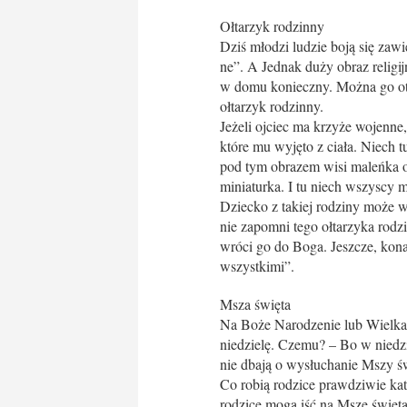
Ołtarzyk rodzinny
Dziś młodzi ludzie boją się za
­ne”. A Jednak duży obraz religij
w domu konieczny. Można go otoc
ołtarzyk rodzinny.
Jeżeli ojciec ma krzyże wojenne
które mu wyjęto z ciała. Niech t
pod tym obrazem wisi maleńka oj
miniaturka. I tu niech wszyscy m
Dziecko z takiej rodziny może 
nie zapomni tego ołtarzyka rodzi
wróci go do Boga. Jeszcze, kona
wszystkimi”.
Msza święta
Na Boże Narodzenie lub Wielkano
niedzielę. Czemu? – Bo w niedzi
nie dbają o wysłuchanie Mszy św
Co robią rodzice prawdziwie kato
rodzice mogą iść na Mszę świętą