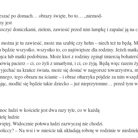
wieszać po domach… obrazy święte, bo to… „niemod-
ny jest
zyć doniczkami, zielem, zawiesić przed nim lampkę i zapalać ją na c
, można je tu zawiesić, może ma szablę czy hełm – niech też tu będą. M
u będzie wszystko, wszystko to, co najświętsze dla rodziny. Jeżeli matka
ca lub matki podobizna. Może ktoś z rodziny zginął śmiercią bohatersk
ówią pacierz – ci, co żyli z umarłymi, i ci, co żyją. Będą więc razem ży
wyjechać na krańce świata, może się dostać w najgorsze towarzystwa, 
nnego, tego obrazu na ścianie – i obraz ołtarzyka pójdzie za nim wszęd
jąc, modlić się będzie takie dziecko – już nieprzytomne… przed tym 
c ludzi w kościele jest dwa razy tyle, co w każdą
elę ludzie
iętej. Widocznie połowa ludzi zazwyczaj nie chodzi.
liccy? – Na wsi i w mieście tak układają robotę w rodzinie w niedzielę
.