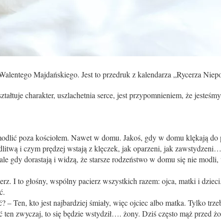
Walentego Majdańskiego. Jest to przedruk z kalendarza „Rycerza Niep
ałtuje charakter, uszlachetnia serce, jest przypomnieniem, że jesteśmy
modlić poza kościołem. Nawet w domu. Jakoś, gdy w domu klękają do pa
itwą i czym prędzej wstają z klęczek, jak oparzeni, jak zawstydzeni…
le gdy dorastają i widzą, że starsze rodzeństwo w domu się nie modli, 
rz. I to głośny, wspólny pacierz wszystkich razem: ojca, matki i dzieci
ć.
 Ten, kto jest najbardziej śmiały, więc ojciec albo matka. Tylko trze
 ten zwyczaj, to się będzie wstydził…. żony. Dziś często mąż przed żon