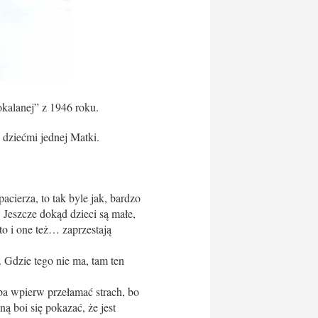
okalanej” z 1946 roku.
 dziećmi jednej Matki.
cierza, to tak byle jak, bardzo
 Jeszcze dokąd dzieci są małe,
to i one też… zaprzestają
. Gdzie tego nie ma, tam ten
ba wpierw przełamać strach, bo
ą boi się pokazać, że jest