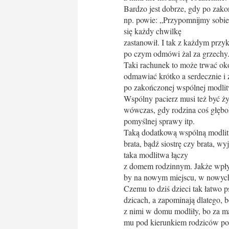
Bardzo jest dobrze, gdy po zako
np. powie: „Przypomnijmy sobie:
się każdy chwilkę
zastanowił. I tak z każdym przy
po czym odmówi żal za grzechy
Taki rachunek to może trwać ok
odmawiać krótko a serdecznie i z
po zakończonej wspólnej modlit
Wspólny pacierz musi też być 
wówczas, gdy rodzina coś głębok
pomyślnej sprawy itp.
Taką dodatkową wspólną modlitw
brata, bądź siostrę czy brata, w
taka modlitwa łączy
z domem rodzinnym. Jakże wpły
by na nowym miejscu, w nowych 
Czemu to dziś dzieci tak łatwo 
dzicach, a zapominają dlatego, b
z nimi w domu modliły, bo za ma
mu pod kierunkiem rodziców po