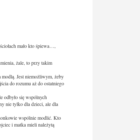
kościołach mało kto śpiewa…,
mienia, żale, to przy takim
em modlą. Jest niemożliwym, żeby
yjścia do rozumu aż do ostatniego
le odbyło się wspólnych
nie tylko dla dzieci, ale dla
łżonkowie wspólnie modlić. Kto
ciec i matka mieli należytą