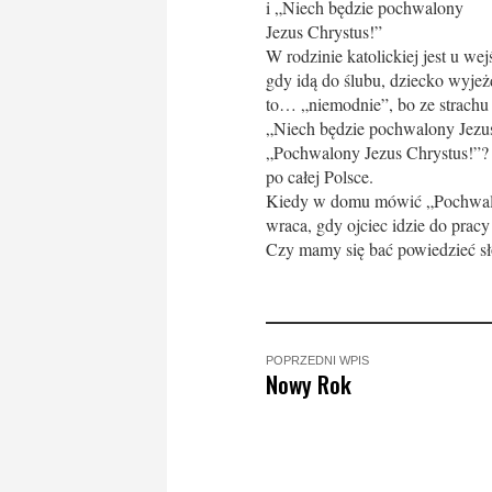
i „Niech będzie pochwalony
Jezus Chrystus!”
W rodzinie katolickiej jest u w
gdy idą do ślubu, dziecko wyjeżdż
to… „niemodnie”, bo ze strachu
„Niech będzie pochwalony Jezus 
„Pochwalony Jezus Chrystus!”? 
po całej Polsce.
Kiedy w domu mówić „Pochwalony
wraca, gdy ojciec idzie do pracy
Czy mamy się bać powiedzieć s
POPRZEDNI WPIS
Nowy Rok