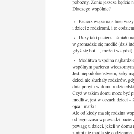
pobożny. Żonie jeszcze będzie na
Dlaczego wspólnie?
Pacierz wiąże najsilniej wsz
i dzieci z rodzicami, i to codzi
Uczy taki pacierz – śmiało na
w gromadzie się modlić (dziś lu
gdyż się boi…, może i wstydzi).
Modlitwa wspólna najbardziej 
wspólnym pacierzu wieczornym ws
Jest niepodobieństwem, żeby mąż
dzieci nie słuchały rodziców, gd
dnia pobytu w domu rodzicielsk
Czyż w takim domu może być prze
modlitw, jest w oczach dzieci –
ojca i matki!
Ale od kiedy ma się rodzina wsp
od tego czasu wprowadzi pacierz
powagę u dzieci, jeżeli w domu
z nimi nie modlą się codziennie.