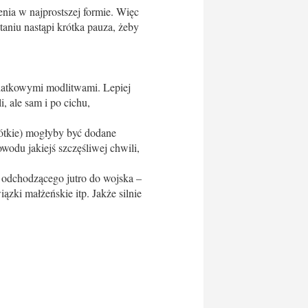
enia w najprostszej formie. Więc
aniu nastąpi krótka pauza, żeby
odatkowymi modlitwami. Lepiej
, ale sam i po cichu,
ótkie) mogłyby być dodane
wodu jakiejś szczęśliwej chwili,
 odchodzącego jutro do wojska –
ązki małżeńskie itp. Jakże silnie