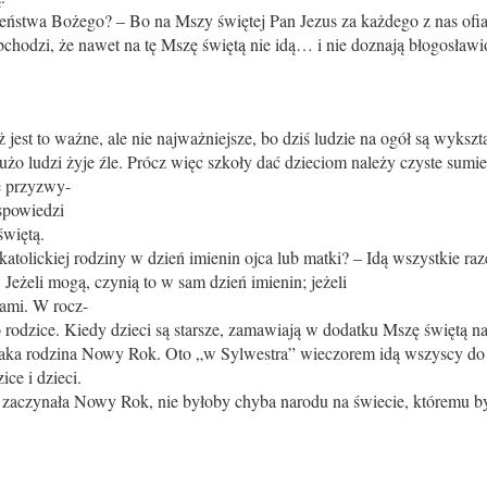
ństwa Bożego? – Bo na Mszy świętej Pan Jezus za każdego z nas ofiaru
e obchodzi, że nawet na tę Mszę świętą nie idą… i nie doznają błogos
 jest to ważne, ale nie najważniejsze, bo dziś ludzie na ogół są wyksz
żo ludzi żyje źle. Prócz więc szkoły dać dzieciom należy czyste sumien
je przyzwy-
 spowiedzi
świętą.
 katolickiej rodziny w dzień imienin ojca lub matki? – Idą wszystkie r
. Jeżeli mogą, czynią to w sam dzień imienin; jeżeli
nami. W rocz-
 rodzice. Kiedy dzieci są starsze, zamawiają w dodatku Mszę świętą na 
taka rodzina Nowy Rok. Oto „w Sylwestra” wieczorem idą wszyscy do s
ce i dzieci.
 zaczynała Nowy Rok, nie byłoby chyba narodu na świecie, któremu by