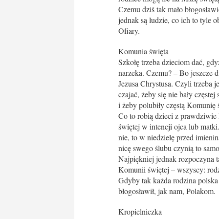
Czemu dziś tak mało błogosławie
jednak są ludzie, co ich to tyl
Ofiary.
Komunia święta
Szkołę trzeba dzieciom dać, gdyż
narzeka. Czemu? – Bo jeszcze du
Jezusa Chrystusa. Czyli trzeba 
czajać, żeby się nie bały częstej
i żeby polubiły częstą Komunię 
Co to robią dzieci z prawdziwie
świętej w intencji ojca lub matki
nie, to w niedzielę przed imieni
nicę swego ślubu czynią to samo
Najpiękniej jednak rozpoczyna 
Komunii świętej – wszyscy: rodzi
Gdyby tak każda rodzina polska
błogosławił, jak nam, Polakom.
Kropielniczka