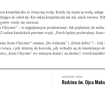
ejścia kropielniczka ze święconą wodą. Każdy się żegna tą wodą, udając
ające do szkół itp. Kto takiej kropielniczki nie ma, niech zawiesi. Tylk
 gotów wtedy nie zawiesić.
Chry­stus!” – to najpiękniejsze pozdrowienie. Jak pójdziemy do nieba
Z rodzin katolickich powinno wyjść „Niech będzie pochwalony Jezus Ch
 Jezus Chrystus!” zamiast „Do widzenia” i „Dzień dobry”? – Gdy dz
 i wraca, i gdy idziemy do kościoła, gdy wchodzi się do katolickiego do
łowa „Jezus Chrystus” we własnym domu?, na drodze?, wśród katolik
NASTĘPNY WPIS
Rodzina św. Ojca Maks