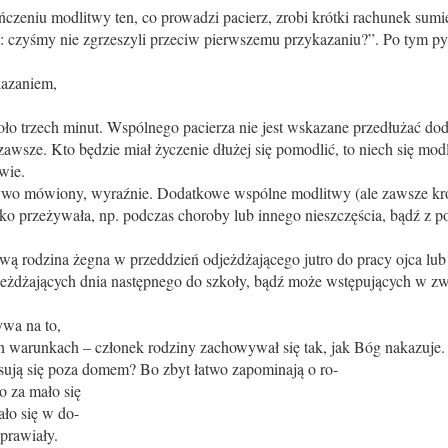
ńczeniu modlitwy ten, co prowadzi pacierz, zrobi krótki rachunek sumi
 czyśmy nie zgrzeszyli przeciw pierwszemu przykazaniu?”. Po tym pyt
kazaniem,
.
oło trzech minut. Wspólnego pacierza nie jest wskazane przedłużać d
awsze. Kto będzie miał życzenie dłużej się pomodlić, to niech się modli
wie.
żywo mówiony, wyraźnie. Dodatkowe wspólne modlitwy (ale zawsze kr
o przeżywała, np. podczas choroby lub innego nieszczęścia, bądź z po
ą rodzina żegna w przeddzień odjeżdżającego jutro do pracy ojca lub
yjeżdżających dnia następnego do szkoły, bądź może wstępujących w zwi
wa na to,
warunkach – członek rodziny zachowywał się tak, jak Bóg nakazuje.
psują się poza domem? Bo zbyt łatwo zapominają o ro-
o za mało się
ło się w do-
prawiały.