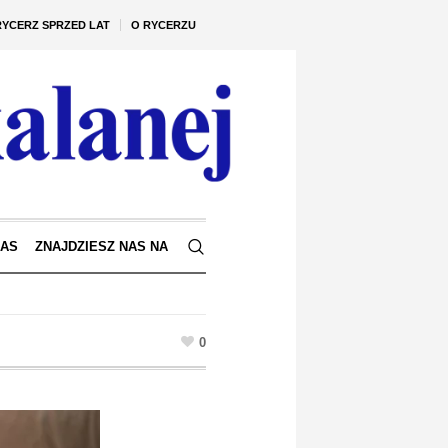
RYCERZ SPRZED LAT
O RYCERZU
NAS
ZNAJDZIESZ NAS NA
0