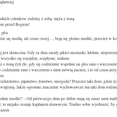
jłatwiej.
ystkich członków rodziny z sobą: męża z żoną
ennie przed Bogiem!
 głos
dzie się modlą, ale coraz ciszej…, boją się głośno modlić, przecież w 
jest skuteczna. Gdy za dnia zaszły jakieś niesnaski, kłótnie, nieporozu
zystko się rozejdzie, rozpłynie, zniknie.
 z żoną żyli źle, gdy się codziennie wspólnie na głos rano i wieczor
y codziennie rano i wieczorem z nimi mówią pa­cierz, i to od czasu prz
im.
kleństwo, pijaństwo, lenistwo, niezgoda? Przecież taki dom, gdzie ty
 świątynią. Jakże ogromne znaczenie wychowawcze ma taki dom rodzinny 
ólnie modlić? – Od pierwszego dnia po ślubie mają się zaraz sami ma
, to niejako zostaje kapłanem domowym. Trudno sobie wyobrazić, by oj
 razem