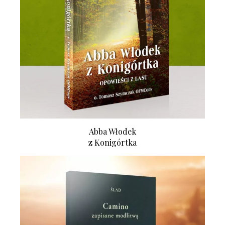
Abba Włodek
z Konigórtka