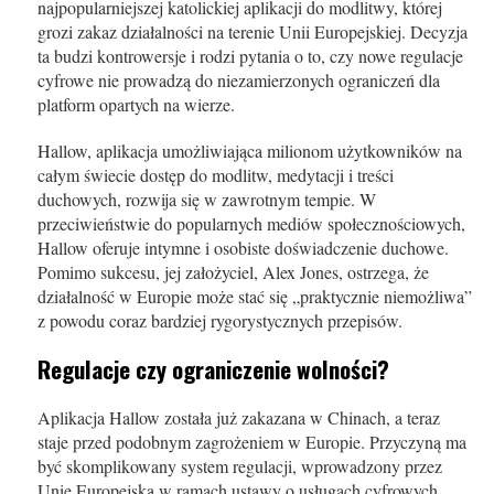
najpopularniejszej katolickiej aplikacji do modlitwy, której
grozi zakaz działalności na terenie Unii Europejskiej. Decyzja
ta budzi kontrowersje i rodzi pytania o to, czy nowe regulacje
cyfrowe nie prowadzą do niezamierzonych ograniczeń dla
platform opartych na wierze.
Hallow, aplikacja umożliwiająca milionom użytkowników na
całym świecie dostęp do modlitw, medytacji i treści
duchowych, rozwija się w zawrotnym tempie. W
przeciwieństwie do popularnych mediów społecznościowych,
Hallow oferuje intymne i osobiste doświadczenie duchowe.
Pomimo sukcesu, jej założyciel, Alex Jones, ostrzega, że
działalność w Europie może stać się „praktycznie niemożliwa”
z powodu coraz bardziej rygorystycznych przepisów.
Regulacje czy ograniczenie wolności?
Aplikacja Hallow została już zakazana w Chinach, a teraz
staje przed podobnym zagrożeniem w Europie. Przyczyną ma
być skomplikowany system regulacji, wprowadzony przez
Unię Europejską w ramach ustawy o usługach cyfrowych