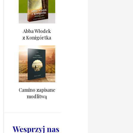
Abba Włodek
z Konigórtka
Camino zapisane
modlitwą
Wesprzyj nas