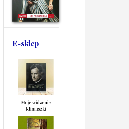
E-sklep
Moje widzenie
Klimuszki