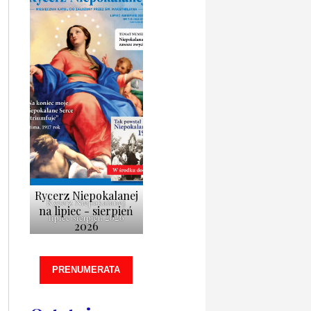
Rycerz Niepokalanej
Rycerz Niepokalanej
na lipiec - sierpień
lipiec-sierpień 2026
2026
PRENUMERATA