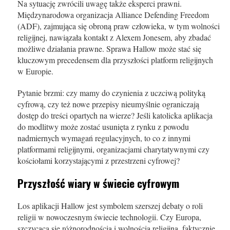
Na sytuację zwrócili uwagę także eksperci prawni.
Międzynarodowa organizacja Alliance Defending Freedom
(ADF), zajmująca się obroną praw człowieka, w tym wolności
religijnej, nawiązała kontakt z Alexem Jonesem, aby zbadać
możliwe działania prawne. Sprawa Hallow może stać się
kluczowym precedensem dla przyszłości platform religijnych
w Europie.
Pytanie brzmi: czy mamy do czynienia z uczciwą polityką
cyfrową, czy też nowe przepisy nieumyślnie ograniczają
dostęp do treści opartych na wierze? Jeśli katolicka aplikacja
do modlitwy może zostać usunięta z rynku z powodu
nadmiernych wymagań regulacyjnych, to co z innymi
platformami religijnymi, organizacjami charytatywnymi czy
kościołami korzystającymi z przestrzeni cyfrowej?
Przyszłość wiary w świecie cyfrowym
Los aplikacji Hallow jest symbolem szerszej debaty o roli
religii w nowoczesnym świecie technologii. Czy Europa,
szczycąca się różnorodnością i wolnością religijną, faktycznie