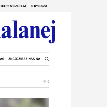
RYCERZ SPRZED LAT
O RYCERZU
NAS
ZNAJDZIESZ NAS NA
0