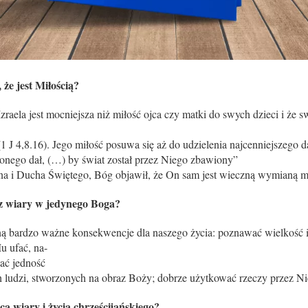
 że jest Miłością?
zraela jest mocniejsza niż miłość ojca czy matki do swych dzieci i że sw
(1 J 4,8.16). Jego miłość posuwa się aż do udzielenia najcenniejszeg
onego dał, (…) by świat został przez Niego zbawiony”
yna i Ducha Świętego, Bóg objawił, że On sam jest wieczną wymianą mi
 z wiary w jedynego Boga?
ą bardzo ważne konsekwencje dla naszego życia: poznawać wielkość i
u ufać, na-
ać jedność
 ludzi, stworzonych na obraz Boży; dobrze użytkować rzeczy przez Ni
ca wiary i życia chrześcijańskiego?