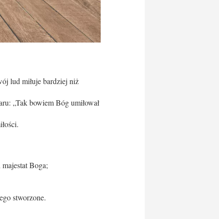
ój lud miłuje bardziej niż
o daru: „Tak bowiem Bóg umiłował
łości.
 majestat Boga;
ego stworzone.