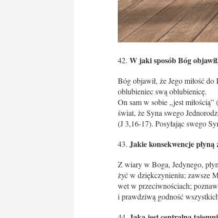
W jaki sposób Bóg objawił,
Bóg objawił, że Jego miłość do I
oblubieniec swą oblubienicę.
On sam w sobie „jest miłością” 
świat, że Syna swego Jednorodz
(J 3,16-17). Posyłając swego S
Jakie konsekwencje płyną
Z wiary w Boga, Jedynego, płyn
żyć w dziękczynieniu; zawsze M
wet w przeciwnościach; poznaw
i prawdziwą godność wszystkich
Jaka jest centralna tajemni