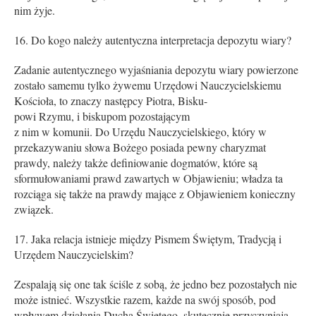
nim żyje.
Do kogo należy autentyczna interpretacja depozytu wiary?
Zadanie autentycznego wyjaśniania depozytu wiary powierzone
zostało samemu tylko żywemu Urzędowi Nauczycielskiemu
Kościoła, to znaczy następcy Piotra, Bi­sku-
powi Rzymu, i biskupom pozostającym
z nim w komunii. Do Urzędu Nauczycielskiego, który w
przekazywaniu słowa Bożego posiada pewny charyzmat
prawdy, należy także definiowanie dogmatów, które są
sformułowaniami prawd zawartych w Objawieniu; władza ta
rozciąga się także na prawdy mające z Objawieniem konieczny
związek.
Jaka relacja istnieje między Pismem Świętym, Tradycją i
Urzędem Nauczycielskim?
Zespalają się one tak ściśle z sobą, że jedno bez pozostałych nie
może istnieć. Wszystkie razem, każde na swój sposób, pod
wpływem działania Ducha Świętego, skutecznie przyczyniają