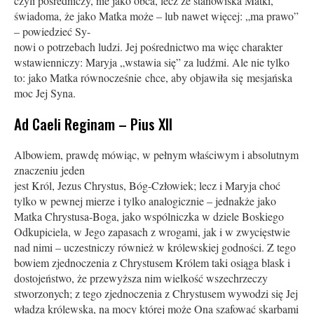
czyli pośredniczy, nie jako obca, lecz ze stanowiska Matki,
świadoma, że jako Matka może – lub nawet więcej: „ma prawo”
– powiedzieć Sy-
nowi o potrzebach ludzi. Jej pośrednictwo ma więc charakter
wstawienniczy: Maryja „wstawia się” za ludźmi. Ale nie tylko
to: jako Matka równocześnie chce, aby objawiła się mesjańska
moc Jej Syna.
Ad Caeli Reginam – Pius XII
Albowiem, prawdę mówiąc, w pełnym właściwym i absolutnym
znaczeniu jeden
jest Król, Jezus Chrystus, Bóg-Człowiek; lecz i Maryja choć
tylko w pewnej mierze i tylko analogicznie – jednakże jako
Matka Chrystusa-Boga, jako wspólniczka w dziele Boskiego
Odkupiciela, w Jego zapasach z wrogami, jak i w zwycięstwie
nad nimi – uczestniczy również w królewskiej godności. Z tego
bowiem zjednoczenia z Chrystusem Królem taki osiąga blask i
dostojeństwo, że przewyższa nim wielkość wszechrzeczy
stworzonych; z tego zjednoczenia z Chrystusem wywodzi się Jej
władza królewska, na mocy której może Ona szafować skarbami