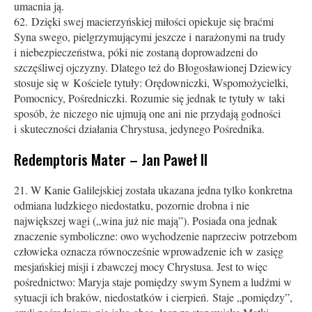
umacnia ją.
62. Dzięki swej macierzyńskiej miłości opiekuje się braćmi
Syna swego, pielgrzymującymi jeszcze i narażonymi na trudy
i niebezpieczeństwa, póki nie zostaną doprowadzeni do
szczęśliwej ojczyzny. Dlatego też do Błogosławionej Dziewicy
stosuje się w Kościele tytuły: Orędowniczki, Wspomożycielki,
Pomocnicy, Pośredniczki. Rozumie się jednak te tytuły w taki
sposób, że niczego nie ujmują one ani nie przydają godności
i skuteczności działania Chrystusa, jedynego Pośrednika.
Redemptoris Mater – Jan Paweł II
W Kanie Galilejskiej została ukazana jedna tylko konkretna
odmiana ludzkiego niedostatku, pozornie drobna i nie
największej wagi („wina już nie mają”). Posiada ona jednak
znaczenie symboliczne: owo wychodzenie naprzeciw potrzebom
człowieka oznacza równocześnie wprowadzenie ich w zasięg
mesjańskiej misji i zbawczej mocy Chrystusa. Jest to więc
pośrednictwo: Maryja staje pomiędzy swym Synem a ludźmi w
sytuacji ich braków, niedostatków i cierpień. Staje „pomiędzy”,