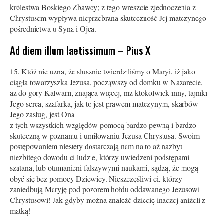
królestwa Boskiego Zbawcy; z tego wreszcie zjednoczenia z
Chrystusem wypływa nieprzebrana skuteczność Jej matczynego
pośrednictwa u Syna i Ojca.
Ad diem illum laetissimum – Pius X
Któż nie uzna, że słusznie twierdziliśmy o Maryi, iż jako
ciągła towarzyszka Jezusa, począwszy od domku w Nazarecie,
aż do góry Kalwarii, znająca więcej, niż ktokolwiek inny, tajniki
Jego serca, szafarka, jak to jest prawem matczynym, skarbów
Jego zasług, jest Ona
z tych wszystkich względów pomocą bardzo pewną i bardzo
skuteczną w poznaniu i umiłowaniu Jezusa Chrystusa. Swoim
postępowaniem niestety dostarczają nam na to aż nazbyt
niezbitego dowodu ci ludzie, którzy uwiedzeni podstępami
szatana, lub otumanieni fałszywymi naukami, sądzą, że mogą
obyć się bez pomocy Dziewicy. Nieszczęśliwi ci, którzy
zaniedbują Maryję pod pozorem hołdu oddawanego Jezusowi
Chrystusowi! Jak gdyby można znaleźć dziecię inaczej aniżeli z
matką!