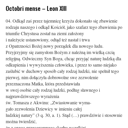
Octobri mense – Leon XIII
Odkąd zaś przez tajemnicę krzyża dokonało się zbawienie
rodzaju naszego i odkąd Kościół, jako szafarz tego zbawienia po
triumfie Chrystusa został na ziemi założony
i należycie ustanowiony, odtąd też nastał i trwa
z Opatrzności Bożej nowy porządek dla nowego ludu.
Przyjrzyjmy się zamysłom Bożym z należną im wielką czcią
religijną. Odwieczny Syn Boga, chcąc przyjąć naturę ludzką dla
odkupienia i wywyższenia człowieka, i przez to samo niejako
zaślubić w duchowy sposób cały rodzaj ludzki, nie spełnił tego
pierwej, nim dołączyła dobrowolne swe zezwolenie
przeznaczona Matka, która przedstawiała
w swej osobie cały rodzaj ludzki, podług sławnego i
najprawdziwszego wyrażenia
św. Tomasza z Akwinu: „Zwiastowanie wyma-
gało zezwolenia Dziewicy w imieniu całej
ludzkiej natury” (3 q. 30, a. 1). Stąd (…) prawdziwie i stosownie
można twierdzić,
że z onego przeogromnego skarbu wszelkiej