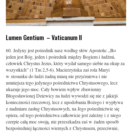
Lumen Gentium – Vaticanum II
60. Jedyny jest pośrednik nasz według słów Apostoła: „Bo
jeden jest Bóg, jeden i pośrednik między Bogiem i ludźmi,
człowiek Chrystus Jezus, który wydał samego siebie na okup za
wszystkich” (1 Tm 2,5-6). Macierzyńska zaś rola Maryi
w stosunku do ludzi żadną miarą nie przyćmiewa i nie
umniejsza tego jedynego pośrednictwa Chrystusowego, lecz
ukazuje jego moc. Cały bowiem wpływ zbawienny
Błogosławionej Dziewicy na ludzi wywodzi się nie z jakiejś
konieczności rzeczowej, lecz z upodobania Bożego i wypływa
z nadmiaru zasług Chrystusowych, na Jego pośrednictwie się
opiera, od tego pośrednictwa całkowicie jest zależny i z niego
czerpie całą moc swoją, nie przeszkadza zaś w żaden sposób
bezpośredniej łączności wiernych z Chrystusem, przeciwnie,