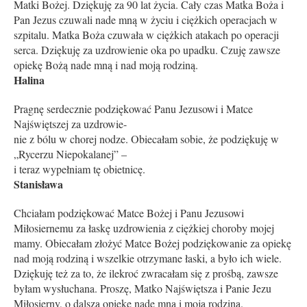
Matki Bożej. Dziękuję za 90 lat życia. Cały czas Matka Boża i
Pan Jezus czuwali nade mną w życiu i ciężkich operacjach w
szpitalu. Matka Boża czuwała w ciężkich atakach po operacji
serca. Dziękuję za uzdrowienie oka po upadku. Czuję zawsze
opiekę Bożą nade mną i nad moją rodziną.
Halina
Pragnę serdecznie podziękować Panu Je­zusowi i Matce
Najświętszej za uzdrowie-
nie z bólu w chorej nodze. Obiecałam sobie, że podziękuję w
„Rycerzu Niepokalanej” –
i teraz wypełniam tę obietnicę.
Stanisława
Chciałam podziękować Matce Bożej i Panu Jezusowi
Miłosiernemu za łaskę uzdrowienia z ciężkiej choroby mojej
mamy. Obiecałam złożyć Matce Bożej podziękowanie za opiekę
nad moją rodziną i wszelkie otrzymane łaski, a było ich wiele.
Dziękuję też za to, że ilekroć zwracałam się z prośbą, zawsze
byłam wysłuchana. Proszę, Matko Najświętsza i Panie Jezu
Miłosierny, o dalszą opiekę nade mną i moją rodziną.