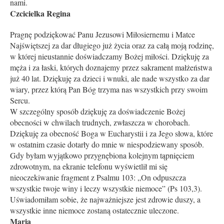
nami.
Czcicielka Regina
Pragnę podziękować Panu Jezusowi Miłosiernemu i Matce
Najświętszej za dar długiego już życia oraz za całą moją rodzinę,
w której nieustannie doświadczamy Bożej miłości. Dziękuję za
męża i za łaski, których doznajemy przez sakrament małżeństwa
już 40 lat. Dziękuję za dzieci i wnuki, ale nade wszystko za dar
wiary, przez którą Pan Bóg trzyma nas wszystkich przy swoim
Sercu.
W szczególny sposób dziękuję za doświadczenie Bożej
obecności w chwilach trudnych, zwłaszcza w chorobach.
Dziękuję za obecność Boga w Eucharystii i za Jego słowa, które
w ostatnim czasie dotarły do mnie w niespodziewany sposób.
Gdy byłam wyjątkowo przygnębiona kolejnym tąpnięciem
zdrowotnym, na ekranie telefonu wyświetlił mi się
nieoczekiwanie fragment z Psalmu 103: „On odpuszcza
wszystkie twoje winy i leczy wszystkie niemoce” (Ps 103,3).
Uświadomiłam sobie, że najważniejsze jest zdrowie duszy, a
wszystkie inne niemoce zostaną ostatecznie uleczone.
Maria