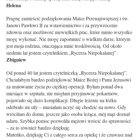
Helena
Pragnę zamieścić podziękowania Matce Przenajświętszej i św.
Janowi Pawłowi II za wstawiennictwo i za przywrócenie
zdrowia oraz możliwość niewielkich prac, które mimo wszystko
mogę wykonać. Nie mogę zapomnieć o wielkim darze, którym
jest moja rodzina, otaczająca mnie troskliwością. Od około
siedmiu lat jestem czytelnikiem „Rycerza Niepokalanej”.
Zbigniew
Od ponad 40 lat jestem czytelniczką „Ry­cerza Niepokalanej”.
Chciałabym bardzo podziękować Matce Bożej i Panu Jezusowi
za uratowanie życia po ciężkiej operacji. Byłam ponad dwa
miesiące w szpitalu, nie mogłam przyjmować pokarmów,
pojawiało się dużo komplikacji. Długie leżenie na łóżku
odebrało mi siły – musiałam uczyć się chodzić na nowo. Gdy
wróciłam do domu, jeszcze jako osoba leżąca, mój mąż doznał
udaru. Szybka pomoc pozwoliła mężowi wrócić do sprawności
– za to również bardzo dziękuję.
Mateńko, dziękuję Ci z całego serca za opiekę i że czuwasz nad