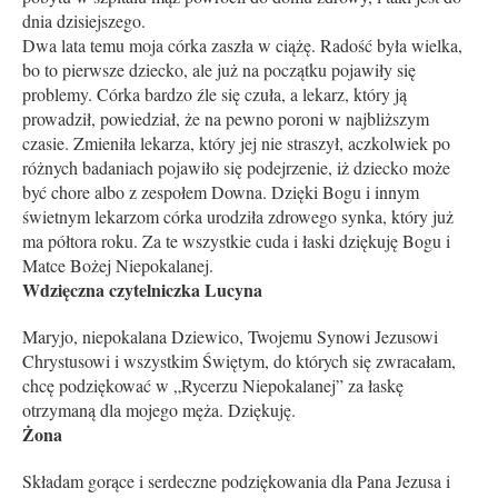
dnia dzisiejszego.
Dwa lata temu moja córka zaszła w ciążę. Radość była wielka,
bo to pierwsze dziecko, ale już na początku pojawiły się
problemy. Córka bardzo źle się czuła, a lekarz, który ją
prowadził, powiedział, że na pewno poroni w najbliższym
czasie. Zmieniła lekarza, który jej nie straszył, aczkolwiek po
różnych badaniach pojawiło się podejrzenie, iż dziecko może
być chore albo z zespołem Downa. Dzięki Bogu i innym
świetnym lekarzom córka urodziła zdrowego synka, który już
ma półtora roku. Za te wszystkie cuda i łaski dziękuję Bogu i
Matce Bożej Niepokalanej.
Wdzięczna czytelniczka Lucyna
Maryjo, niepokalana Dziewico, Twojemu Synowi Jezusowi
Chrystusowi i wszystkim Świętym, do których się zwracałam,
chcę podziękować w „Rycerzu Niepokalanej” za łaskę
otrzymaną dla mojego męża. Dziękuję.
Żona
Składam gorące i serdeczne podziękowania dla Pana Jezusa i