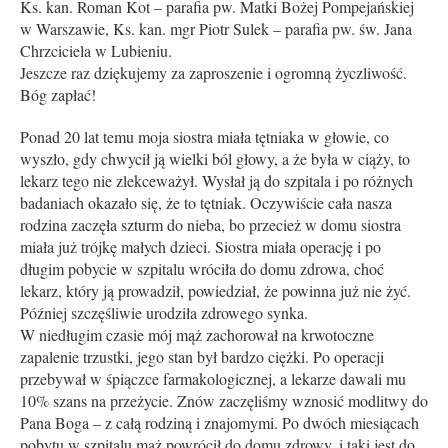
Ks. kan. Roman Kot – parafia pw. Matki Bożej Pompejańskiej
w Warszawie, Ks. kan. mgr Piotr Sulek – parafia pw. św. Jana
Chrzciciela w Lubieniu.
Jeszcze raz dziękujemy za zaproszenie i ogromną życzliwość.
Bóg zapłać!
Ponad 20 lat temu moja siostra miała tętniaka w głowie, co
wyszło, gdy chwycił ją wielki ból głowy, a że była w ciąży, to
lekarz tego nie zlekceważył. Wysłał ją do szpitala i po różnych
badaniach okazało się, że to tętniak. Oczywiście cała nasza
rodzina zaczęła szturm do nieba, bo przecież w domu siostra
miała już trójkę małych dzieci. Siostra miała operację i po
długim pobycie w szpitalu wróciła do domu zdrowa, choć
lekarz, który ją prowadził, powiedział, że powinna już nie żyć.
Później szczęśliwie urodziła zdrowego synka.
W niedługim czasie mój mąż zachorował na krwotoczne
zapalenie trzustki, jego stan był bardzo ciężki. Po operacji
przebywał w śpiączce farmakologicznej, a lekarze dawali mu
10% szans na przeżycie. Znów zaczęliśmy wznosić modlitwy do
Pana Boga – z całą rodziną i znajomymi. Po dwóch miesiącach
pobytu w szpitalu mąż powrócił do domu zdrowy, i taki jest do