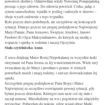
nowotwór złośliwy. Odmówiłam wtedy Nowennę Pompejańską,
prosząc o jego zdrowie. Do zdrowia powrócił. Córka, jadąc z
synem samochodem, wpadła w poślizg i uderzyła w drzewo –
oboje wyszli cudownie z tego wypadku.
Było jeszcze dużo podobnych, ale szczęśliwie się kończących
sytuacji. Dlatego jeszcze raz pragnę podziękować Najświętszej
Maryi Pannie, Panu Jezusowi, Świętym: Józefowi, Janowi
Pawłowi II i Ojcu Maksymilianowi, do których się modlę o
wsparcie i opiekę w rodzinie i naszej Ojczyźnie.
Stała czytelniczka Anna
Z serca dziękuję Matce Bożej Niepokalanej za wszystkie łaski
otrzymane od Pana Jezusa za Jej wstawiennictwem. Wiele razy
zwracałam się do Maryi i prosiłam o pomoc w różnych
potrzebach moich i mojej rodziny, i zawsze doświadczałam Jej
opieki.
Szczególnie pragnę podziękować Panu Bogu i Matce
Najświętszej za szczęśliwe rozwiązanie pewnej sytuacji, gdy
byłam jeszcze dzieckiem. Któregoś razu tacie coś się stało i
zaczął umierać. Mieszkaliśmy na wsi i pogo­towie nie zdążyłoby
przyjechać. Pobiegłam do pokoju, gdzie wisiał obraz Matki