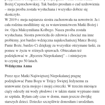
Bożej Częstochowskiej. Tak bardzo prosiłam o cud uzdrowienia
– moja prośba została wysłuchana i wszystko dobrze się
skończyło.
W 2019 r. moja najstarsza siostra zachorowała na nowotwór. Ja i
cała rodzina modliliśmy się za wstawiennictwem Matki Bożej i
św. Ojca Maksymiliana Kolbego. Nasza proś­ba została
wysłuchana. Siostra powróciła do zdrowia i chociaż ma inne
problemy, jest bardzo wdzięczna najukochańszej Matce Bożej.
Panie Boże, bardzo Ci dziękuję za wszystkie otrzymane łaski, za
pomoc w życiu w różnych sprawach. Obiecałam też
podziękować w „Rycerzu Niepokalanej” – i niniejszym
to czynię po 50 latach.
Wdzięczna Anna
Przez ręce Matki Najświętszej Niepokalanej pragnę
podziękować Panu Bogu w Trójcy Świętej Jedynemu za
uratowanie życia mojego i mojej córeczki. W trzecim miesiącu
ciąży odeszły mi wody płodowe i w takim stanie wypisano mnie
ze szpitala. Byłam cały czas w domu, mam jeszcze dwójkę
starszych dzieci. Dziecko szczęśliwie donosiłam i urodziłam.