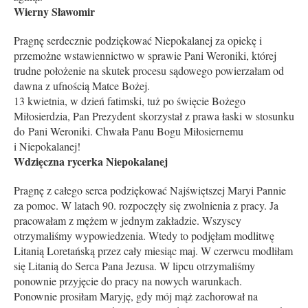
Wierny Sławomir
Pragnę serdecznie podziękować Niepokalanej za opiekę i
przemożne wstawiennictwo w sprawie Pani Weroniki, której
trudne położenie na skutek procesu sądowego powierzałam od
dawna z ufnością Matce Bożej.
13 kwietnia, w dzień fatimski, tuż po święcie Bożego
Miłosierdzia, Pan Prezydent skorzystał z prawa łaski w stosunku
do Pani Weroniki. Chwała Panu Bogu Miłosiernemu
i Niepokalanej!
Wdzięczna rycerka Niepokalanej
Pragnę z całego serca podziękować Najświętszej Maryi Pannie
za pomoc. W latach 90. rozpoczęły się zwolnienia z pracy. Ja
pracowałam z mężem w jednym zakładzie. Wszyscy
otrzymaliśmy wypowiedzenia. Wtedy to podjęłam modlitwę
Litanią Loretańską przez cały miesiąc maj. W czerwcu modliłam
się Litanią do Serca Pana Jezusa. W lipcu otrzymaliśmy
ponownie przyjęcie do pracy na nowych warunkach.
Ponownie prosiłam Maryję, gdy mój mąż zachorował na