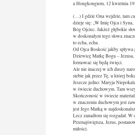
a Hongkongiem, 12 kwietnia 193
(…) I gdzie Ona wejdzie, tam ca
dzieje się: „W Imię Ojca i Syna
Bóg Ojciec. Jakżeż głębokie sło
w doskonałym tego słowa znacze
to echa, echa.
Od Ojca Boskość jakby spływa p
Dziewicę Matkę Boga – Jezusa, 
formować się będą święci.
Ale nie inaczej w ich duszy naro
siebie jak przez Tę, u której bo
Jeszcze jedno: Maryja Niepokal
w świecie duchowym. Tam wszystk
Skończoność w świecie material
w znaczeniu duchowym jest zaw
jest Jego Matką w najdoskonal
Lecz zanadtom się rozgadał. W o
Przenajświętsza, Jezus, postano
miłości.