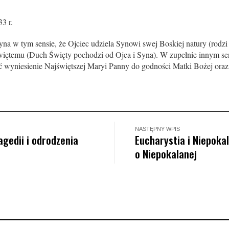
3 r.
na w tym sensie, że Ojciec udziela Synowi swej Boskiej natury (rodzi
iętemu (Duch Święty pochodzi od Ojca i Syna). W zupełnie innym se
eć wyniesienie Najświęt­szej Maryi Panny do godności Matki Bożej or
NASTĘPNY WPIS
gedii i odrodzenia
Eucharystia i Niepoka
o Niepokalanej