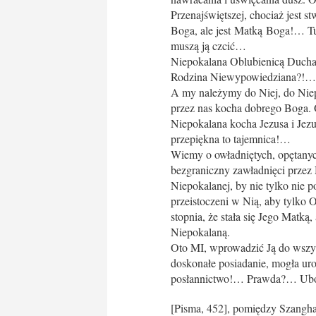
Przenajświętszej, chociaż jest s
Boga, ale jest Matką Boga!… Tu 
muszą ją czcić…
Niepokalana Oblubienicą Ducha
Rodzina Niewypowiedziana?!…
A my należymy do Niej, do Niepo
przez nas kocha dobrego Boga.
Niepokalana kocha Jezusa i Jezu
przepiękna to tajemnica!…
Wiemy o owładniętych, opętanych
bezgraniczny zawładnięci przez 
Niepokalanej, by nie tylko nie p
przeistoczeni w Nią, aby tylko 
stopnia, że stała się Jego Matką,
Niepokalaną.
Oto MI, wprowadzić Ją do wszyst
doskonałe posiadanie, mogła uro
posłannictwo!… Prawda?… Ubós
[Pisma, 452], pomiędzy Szangh