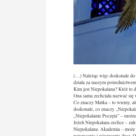
(…) Należąc więc doskonale do 
działa za naszym pośrednictwe
Kim jest Niepokalana? Któż to 
Ona sama zechciała nazwać się 
Co znaczy Matka – to wiemy, a
doskonale, co znaczy „Niepokal
„Niepokalanie Poczęta” – można 
Jeżeli Niepokalana zechce – za
Niepokalana. Akademia – może z 
nawracania i uświęcania dusz. On