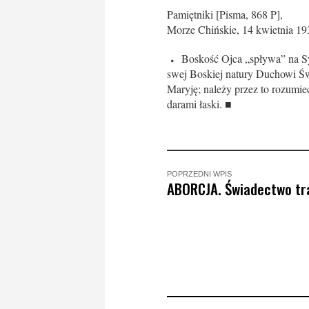
Pamiętniki [Pisma, 868 P],
Morze Chińskie, 14 kwietnia 193
Boskość Ojca „spływa” na Sy
swej Boskiej natury Duchowi Św
Maryję; na­leży przez to rozumi
darami łaski. ■
POPRZEDNI WPIS
ABORCJA. Świadectwo tra