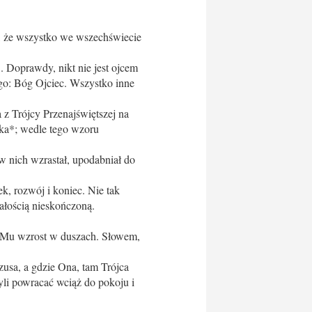
a, że wszystko we wszechświecie
. Doprawdy, nikt nie jest ojcem
go: Bóg Ojciec. Wszystko inne
z Trójcy Przenajświętszej na
ka*; wedle tego wzoru
 w nich wzrastał, upodabniał do
, rozwój i koniec. Nie tak
ałością nieskończoną.
 Mu wzrost w duszach. Słowem,
zusa, a gdzie Ona, tam Trójca
yli powracać wciąż do pokoju i