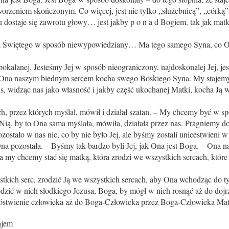
tworzeniem skończonym. Co więcej, jest nie tylko „służebnicą”, „córką”,
dostaje się zawrotu głowy… jest jakby p o n a d Bogiem, tak jak matka
 Świętego w sposób niewypowiedziany… Ma tego samego Syna, co Ojc
kalanej. Jesteśmy Jej w sposób nieograniczony, najdoskonalej Jej, j
 Ona naszym biednym sercem kocha swego Boskiego Syna. My stajemy 
s, widząc nas jako własność i jakby część ukochanej Matki, kocha Ją w 
, przez których myślał, mówił i działał szatan. – My chcemy być w sp
Nią, by to Ona sama myślała, mówiła, działała przez nas. Pragniemy do
ozostało w nas nic, co by nie było Jej, ale byśmy zostali unicestwieni 
Ona pozostała. – Byśmy tak bardzo byli Jej, jak Ona jest Boga. – Ona 
 a my chcemy stać się matką, która zrodzi we wszystkich sercach, które i
kich serc, zrodzić Ją we wszystkich sercach, aby Ona wchodząc do ty
dzić w nich słodkiego Jezusa, Boga, by mógł w nich rosnąć aż do dojr
twienie człowieka aż do Boga-Człowieka przez Boga-Człowieka Mat
ajem