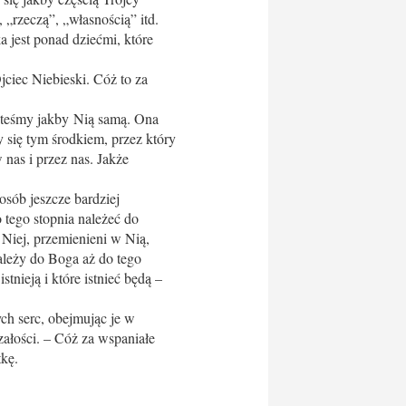
 „rzeczą”, „własnością” itd.
 jest ponad dziećmi, które
iec Niebieski. Cóż to za
esteśmy jakby Nią samą. Ona
się tym środkiem, przez który
nas i przez nas. Jakże
osób jeszcze bardziej
 tego stopnia należeć do
w Niej, przemienieni w Nią,
należy do Boga aż do tego
stnieją i które istnieć będą –
ch serc, obejmując je w
załości. – Cóż za wspaniałe
kę.