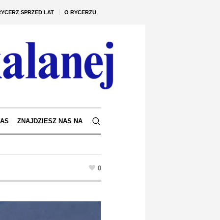
RYCERZ SPRZED LAT
O RYCERZU
NAS
ZNAJDZIESZ NAS NA
0