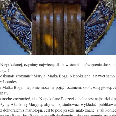
Niepokalanej, czynimy najwięcej dla nawrócenia i uświęcenia dusz, 
m. (…)
doskonale zrozumie? Maryja, Matka Boga, Niepokalana, a nawet samo 
w Lourdes.
le Matka Boga – tego nie możemy pojąć rozumem, skończoną głową. J
ana”.
trochę zrozumieć, ale „Niepokalane Poczęcie” pełne jest najbardziej p
łożymy Akademię Maryjną, aby w niej studiować, wykładać, publikować 
doktoratem z mariologii. Jest to pole jeszcze mało znane, a tak koniec
a jest Boga. Jest Boga w sposób doskonały – do tego stopnia, że staje