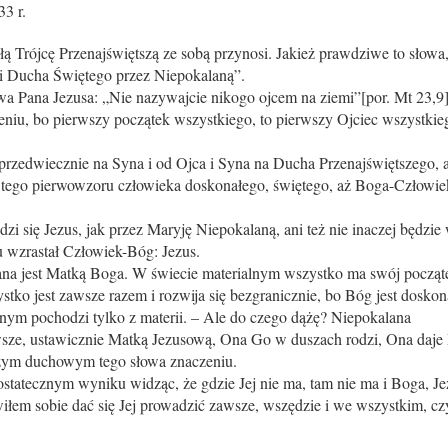
3 r.
łą Trójcę Przenajświętszą ze sobą przynosi. Jakież prawdziwe to słow
, i Ducha Świętego przez Niepokalaną”.
wa Pana Je­zusa: „Nie nazywajcie nikogo ojcem na ziemi”[por. Mt 23,9]
niu, bo pierwszy początek wszystkiego, to pierwszy Ojciec wszystkie
rzedwiecznie na Syna i od Ojca i Syna na Ducha Przenajświętszego, a 
tego pierwowzoru człowieka doskonałego, świętego, aż Boga-Człowie
dzi się Je­zus, jak przez Maryję Niepokalaną, ani też nie inaczej będzie
ku wzrastał Człowiek-Bóg: Jezus.
ana jest Matką Boga. W świecie materialnym wszystko ma swój początek
o jest zawsze razem i rozwija się bezgranicznie, bo Bóg jest doskon
nym pochodzi tylko z materii. – Ale do czego dążę? Niepokalana
sze, ustawicznie Matką Jezusową, Ona Go w duszach rodzi, Ona daje
szym duchowym tego słowa znaczeniu.
statecznym wyniku widząc, że gdzie Jej nie ma, tam nie ma i Boga, Je
wiłem sobie dać się Jej prowadzić zawsze, wszędzie i we wszystkim, cz