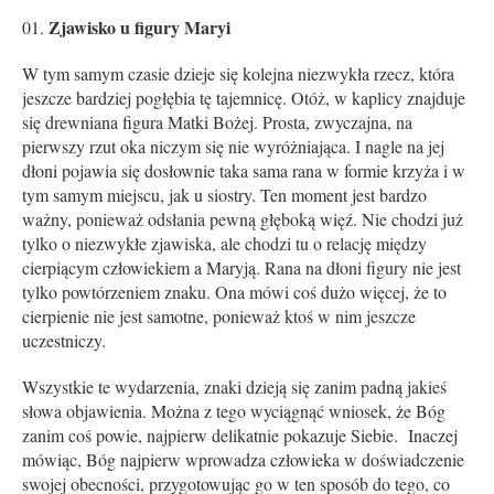
Zjawisko u figury Maryi
W tym samym czasie dzieje się kolejna niezwykła rzecz, która
jeszcze bardziej pogłębia tę tajemnicę. Otóż, w kaplicy znajduje
się drewniana figura Matki Bożej. Prosta, zwyczajna, na
pierwszy rzut oka niczym się nie wyróżniająca. I nagle na jej
dłoni pojawia się dosłownie taka sama rana w formie krzyża i w
tym samym miejscu, jak u siostry. Ten moment jest bardzo
ważny, ponieważ odsłania pewną głęboką więź. Nie chodzi już
tylko o niezwykłe zjawiska, ale chodzi tu o relację między
cierpiącym człowiekiem a Maryją. Rana na dłoni figury nie jest
tylko powtórzeniem znaku. Ona mówi coś dużo więcej, że to
cierpienie nie jest samotne, ponieważ ktoś w nim jeszcze
uczestniczy.
Wszystkie te wydarzenia, znaki dzieją się zanim padną jakieś
słowa objawienia. Można z tego wyciągnąć wniosek, że Bóg
zanim coś powie, najpierw delikatnie pokazuje Siebie. Inaczej
mówiąc, Bóg najpierw wprowadza człowieka w doświadczenie
swojej obecności, przygotowując go w ten sposób do tego, co