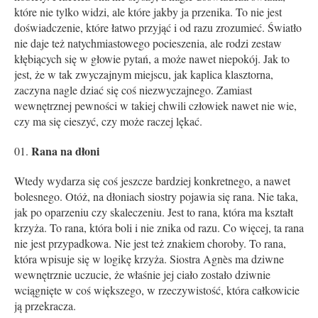
które nie tylko widzi, ale które jakby ja przenika. To nie jest
doświadczenie, które łatwo przyjąć i od razu zrozumieć. Światło
nie daje też natychmiastowego pocieszenia, ale rodzi zestaw
kłębiących się w głowie pytań, a może nawet niepokój. Jak to
jest, że w tak zwyczajnym miejscu, jak kaplica klasztorna,
zaczyna nagle dziać się coś niezwyczajnego. Zamiast
wewnętrznej pewności w takiej chwili człowiek nawet nie wie,
czy ma się cieszyć, czy może raczej lękać.
Rana na dłoni
Wtedy wydarza się coś jeszcze bardziej konkretnego, a nawet
bolesnego. Otóż, na dłoniach siostry pojawia się rana. Nie taka,
jak po oparzeniu czy skaleczeniu. Jest to rana, która ma kształt
krzyża. To rana, która boli i nie znika od razu. Co więcej, ta rana
nie jest przypadkowa. Nie jest też znakiem choroby. To rana,
która wpisuje się w logikę krzyża. Siostra Agnès ma dziwne
wewnętrznie uczucie, że właśnie jej ciało zostało dziwnie
wciągnięte w coś większego, w rzeczywistość, która całkowicie
ją przekracza.