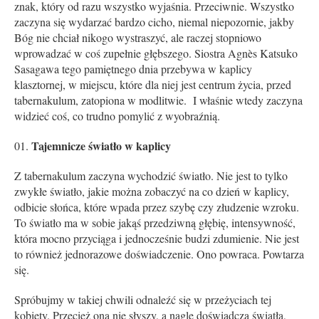
znak, który od razu wszystko wyjaśnia. Przeciwnie. Wszystko
zaczyna się wydarzać bardzo cicho, niemal niepozornie, jakby
Bóg nie chciał nikogo wystraszyć, ale raczej stopniowo
wprowadzać w coś zupełnie głębszego. Siostra Agnès Katsuko
Sasagawa tego pamiętnego dnia przebywa w kaplicy
klasztornej, w miejscu, które dla niej jest centrum życia, przed
tabernakulum, zatopiona w modlitwie. I właśnie wtedy zaczyna
widzieć coś, co trudno pomylić z wyobraźnią.
Tajemnicze światło w kaplicy
Z tabernakulum zaczyna wychodzić światło. Nie jest to tylko
zwykłe światło, jakie można zobaczyć na co dzień w kaplicy,
odbicie słońca, które wpada przez szybę czy złudzenie wzroku.
To światło ma w sobie jakąś przedziwną głębię, intensywność,
która mocno przyciąga i jednocześnie budzi zdumienie. Nie jest
to również jednorazowe doświadczenie. Ono powraca. Powtarza
się.
Spróbujmy w takiej chwili odnaleźć się w przeżyciach tej
kobiety. Przecież ona nie słyszy, a nagle doświadcza światła,