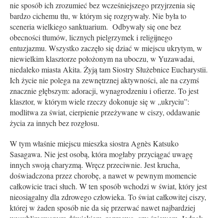
nie sposób ich zrozumieć bez wcześniejszego przyjrzenia się
bardzo cichemu tłu, w którym się rozgrywały. Nie była to
sceneria wielkiego sanktuarium. Odbywały się one bez
obecności tłumów, licznych pielgrzymek i religijnego
entuzjazmu. Wszystko zaczęło się dziać w miejscu ukrytym, w
niewielkim klasztorze położonym na uboczu, w Yuzawadai,
niedaleko miasta Akita. Żyją tam Siostry Służebnice Eucharystii.
Ich życie nie polega na zewnętrznej aktywności, ale na czymś
znacznie głębszym: adoracji, wynagrodzeniu i ofierze. To jest
klasztor, w którym wiele rzeczy dokonuje się w „ukryciu”:
modlitwa za świat, cierpienie przeżywane w ciszy, oddawanie
życia za innych bez rozgłosu.
W tym właśnie miejscu mieszka siostra Agnès Katsuko
Sasagawa. Nie jest osobą, która mogłaby przyciągać uwagę
innych swoją charyzmą. Wręcz przeciwnie. Jest krucha,
doświadczona przez chorobę, a nawet w pewnym momencie
całkowicie traci słuch. W ten sposób wchodzi w świat, który jest
nieosiągalny dla zdrowego człowieka. To świat całkowitej ciszy,
której w żaden sposób nie da się przerwać nawet najbardziej