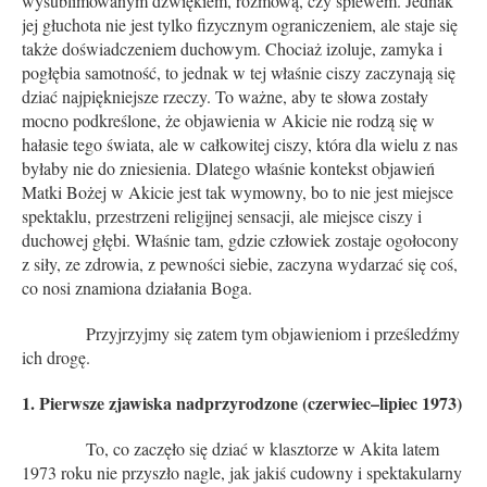
wysublimowanym dźwiękiem, rozmową, czy śpiewem. Jednak
jej głuchota nie jest tylko fizycznym ograniczeniem, ale staje się
także doświadczeniem duchowym. Chociaż izoluje, zamyka i
pogłębia samotność, to jednak w tej właśnie ciszy zaczynają się
dziać najpiękniejsze rzeczy. To ważne, aby te słowa zostały
mocno podkreślone, że objawienia w Akicie nie rodzą się w
hałasie tego świata, ale w całkowitej ciszy, która dla wielu z nas
byłaby nie do zniesienia. Dlatego właśnie kontekst objawień
Matki Bożej w Akicie jest tak wymowny, bo to nie jest miejsce
spektaklu, przestrzeni religijnej sensacji, ale miejsce ciszy i
duchowej głębi. Właśnie tam, gdzie człowiek zostaje ogołocony
z siły, ze zdrowia, z pewności siebie, zaczyna wydarzać się coś,
co nosi znamiona działania Boga.
Przyjrzyjmy się zatem tym objawieniom i prześledźmy
ich drogę.
1. Pierwsze zjawiska nadprzyrodzone (czerwiec–lipiec 1973)
To, co zaczęło się dziać w klasztorze w Akita latem
1973 roku nie przyszło nagle, jak jakiś cudowny i spektakularny