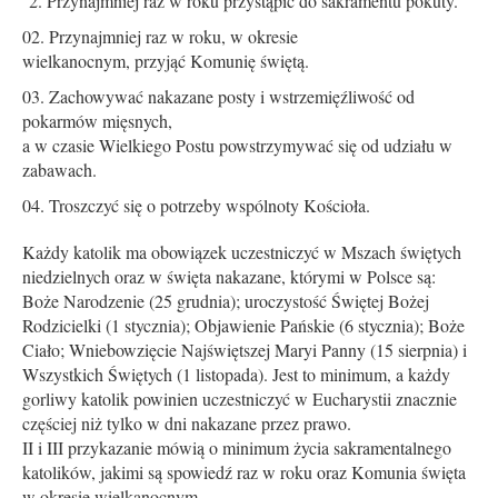
2. Przynajmniej raz w roku przystąpić do sakramentu pokuty.
Przynajmniej raz w roku, w okresie
wielkanocnym, przyjąć Komunię świętą.
Zachowywać nakazane posty i wstrzemięźliwość od
pokarmów mięsnych,
a w czasie Wielkiego Postu powstrzymywać się od udziału w
zabawach.
Troszczyć się o potrzeby wspólnoty Kościoła.
Każdy katolik ma obowiązek uczestniczyć w Mszach świętych
niedzielnych oraz w święta nakazane, którymi w Polsce są:
Boże Narodzenie (25 grudnia); uroczystość Świętej Bożej
Rodzicielki (1 stycznia); Objawienie Pańskie (6 stycznia); Boże
Ciało; Wniebowzięcie Najświętszej Maryi Panny (15 sierpnia) i
Wszystkich Świętych (1 listopada). Jest to minimum, a każdy
gorliwy katolik powinien uczestniczyć w Eucharystii znacznie
częściej niż tylko w dni nakazane przez prawo.
II i III przykazanie mówią o minimum życia sakramentalnego
katolików, jakimi są spowiedź raz w roku oraz Komunia święta
w okresie wielkanocnym.