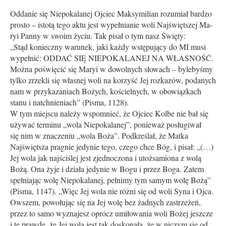
Oddanie się Niepokalanej Ojciec Maksymilian rozumiał bardzo
prosto – istotą tego aktu jest wypełnianie woli Najświętszej Ma-
ryi Panny w swoim życiu. Tak pisał o tym nasz Święty:
„Stąd konieczny warunek, jaki każdy wstępujący do MI musi
wypełnić: ODDAĆ SIĘ NIEPOKALANEJ NA WŁASNOŚĆ.
Można poświęcić się Maryi w dowolnych słowach – bylebyśmy
tylko zrzekli się własnej woli na korzyść Jej rozkazów, podanych
nam w przykazaniach Bożych, kościelnych, w obowiązkach
stanu i natchnieniach” (Pisma, 1128).
W tym miejscu należy wspomnieć, że Ojciec Kolbe nie bał się
używać terminu „wola Niepokalanej”, ponieważ posługiwał
się nim w znaczeniu „wola Boża”. Podkreślał, że Matka
Najświętsza pragnie jedynie tego, czego chce Bóg, i pisał: „(…)
Jej wola jak najściślej jest zjednoczona i utożsamiona z wolą
Bożą. Ona żyje i działa jedynie w Bogu i przez Boga. Zatem
spełniając wolę Niepokalanej, pełnimy tym samym wolę Bożą”
(Pisma, 1147). „Więc Jej wola nie różni się od woli Syna i Ojca.
Owszem, powołując się na Jej wolę bez żadnych zastrzeżeń,
przez to samo wyznajesz oprócz umiłowania woli Bożej jeszcze
i tę prawdę, że Jej wola jest tak doskonała, że w niczym się od