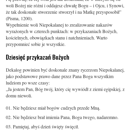
woli Bożej nie różni i oddajesz chwałę Bogu – i Ojcu, i Synowi,
że tak doskonałe stworzenie stworzył i na Matkę przysposobił”
(Pisma, 1200).
Wypełnienie woli Niepokalanej to zrealizowanie nakazów
wyrażonych w czterech punktach: w przykazaniach Bożych,
kościelnych, obowiązkach stanu i natchnieniach. Warto
przypomnieć sobie je wszystkie.
Dziesięć przykazań Bożych
Dekalog powinien być doskonale znany rycerzom Niepokalanej,
jako podstawowe prawo dane przez Pana Boga wszystkim
ludziom po wsze czasy:
„Ja jestem Pan, Bóg twój, który cię wywiódł z ziemi egipskiej, z
domu niewoli.
Nie będziesz miał bogów cudzych przede Mną.
Nie będziesz brał imienia Pana, Boga twego, nadaremno.
Pamiętaj, abyś dzień święty święcił.