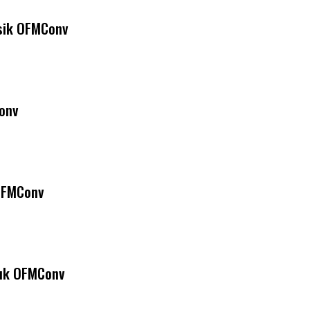
sik OFMConv
onv
OFMConv
zuk OFMConv