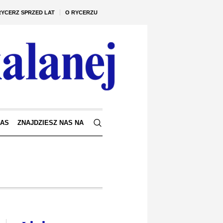
RYCERZ SPRZED LAT
O RYCERZU
NAS
ZNAJDZIESZ NAS NA