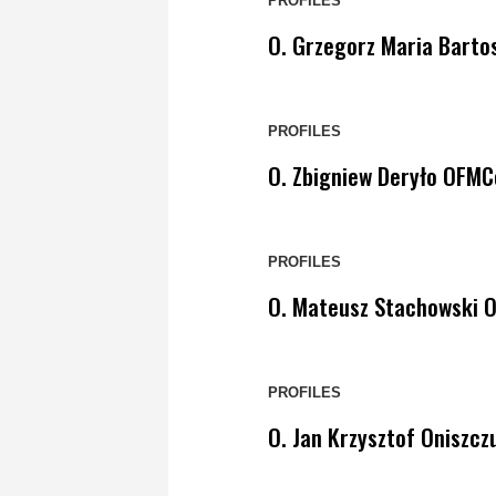
PROFILES
O. Grzegorz Maria Barto
PROFILES
O. Zbigniew Deryło OFMC
PROFILES
O. Mateusz Stachowski 
PROFILES
O. Jan Krzysztof Oniszc