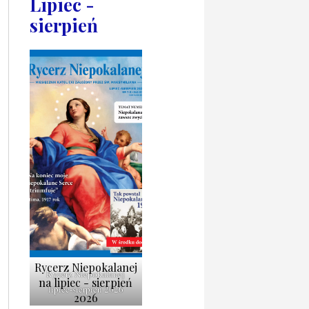
Lipiec -
sierpień
Rycerz Niepokalanej
Rycerz Niepokalanej
na lipiec - sierpień
lipiec-sierpień 2026
2026