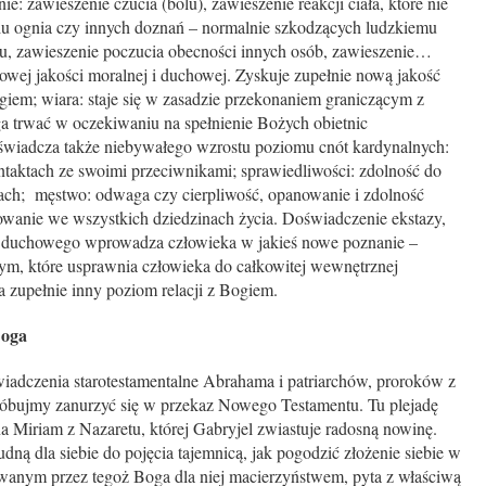
eszenie czucia (bólu), zawieszenie reakcji ciała, które nie
iu ognia czy innych doznań – normalnie szkodzących ludzkiemu
su, zawieszenie poczucia obecności innych osób, zawieszenie…
owej jakości moralnej i duchowej. Zyskuje zupełnie nową jakość
ogiem; wiara: staje się w zasadzie przekonaniem graniczącym z
ga trwać w oczekiwaniu na spełnienie Bożych obietnic
świadcza także niebywałego wzrostu poziomu cnót kardynalnych:
ntaktach ze swoimi przeciwnikami; sprawiedliwości: zdolność do
ch; męstwo: odwaga czy cierpliwość, opanowanie i zdolność
owanie we wszystkich dziedzinach życia. Doświadczenie ekstazy,
ia duchowego wprowadza człowieka w jakieś nowe poznanie –
ym, które usprawnia człowieka do całkowitej wewnętrznej
 zupełnie inny poziom relacji z Bogiem.
Boga
ia starotestamentalne Abrahama i patriarchów, proroków z
próbujmy zanurzyć się w przekaz Nowego Testamentu. Tu plejadę
 Miriam z Nazaretu, której Gabryjel zwiastuje radosną nowinę.
dną dla siebie do pojęcia tajemnicą, jak pogodzić złożenie siebie w
anym przez tegoż Boga dla niej macierzyństwem, pyta z właściwą