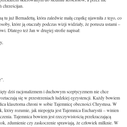
 chrześcijan.
 tu już Bernadettą, która zaledwie małą cząstkę ujawniła z tego, co
osoby, które ją otaczały podczas wizji widziały, że porusza ustami –
wi. Dlatego też Jan w drugiej strofie napisał:
y,
”.
dziś racjonalizmem i duchowym sceptycyzmem nie chce
e roztaczają się w przestrzeniach ludzkiej egzystencji. Każdy bowiem
plica klasztorna chroni w sobie Tajemnicę obecności Chrystusa. W
, który rozumie, jak niepojęta jest Tajemnica Eucharystii – winien
zenia. Tajemnica bowiem jest rzeczywistością przekraczającą
ok, zdumienie czy zaskoczenie sprawiają, że człowiek milknie. W