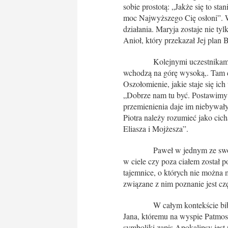
sobie prostotą: „Jakże się to st
moc Najwyższego Cię osłoni”. 
działania. Maryja zostaje nie ty
Anioł, który przekazał Jej plan 
Kolejnymi uczestnikami Bożej
wchodzą na górę wysoką,. Tam do
Oszołomienie, jakie staje się ich
„Dobrze nam tu być. Postawimy t
przemienienia daje im niebywały
Piotra należy rozumieć jako cic
Eliasza i Mojżesza”.
Paweł w jednym ze swoich li
w ciele czy poza ciałem został 
tajemnice, o których nie można m
związane z nim poznanie jest cz
W całym kontekście biblijn
Jana, któremu na wyspie Patmos 
symboliki zapis Apokalipsy jes