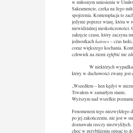
w miłosnym uniesieniu w Umił
Sakramencie, czeka na Jego miło
spojrzenia. Kontemplacja to zac
jedynie poprzez wiarę, która w 
niewidzialnej nieskończoności.
zakręcie czasu, który zaczyna mu
jednostkach
kairocs
– czas łaski
coraz większego kochania. Konte
człowiek na ziemi zgłębić nie z
W niektórych wypadkach Bóg
który w duchowości zwany jest e
„Wszedłem – hen kędyś w niezn
Trwałem w zamarłym stanie,
Wyższym nad wszelkie poznanie
Fenomenem tego niezwykłego dośw
po jej zakończeniu, nie jest w 
doznawała rzeczy niezwykłych. S
choć w przybliżeniu opisać to d