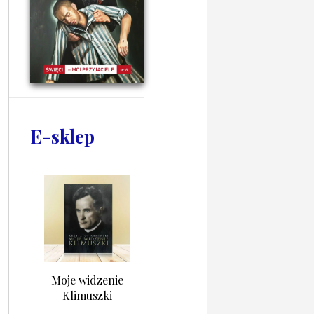
E-sklep
Moje widzenie
Klimuszki