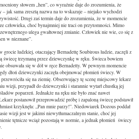
zmocniony słowem „hen”, co wyraźnie daje do zrozumienia, że
y – jak sama zresztą nazwa na to wskazuje – niejako wychodzi
zywistość. Drugi zaś termin daje do zrozumienia, że w momencie
ze człowieka, choć bynajmniej nie traci on przytomności. Mimo
zewnętrznego ulega gwałtownej zmianie. Człowiek nie wie, co się z
hen w nieznane”.
ie ludzkiej, otaczający Bernadettę Soubirous ludzie, zaczęli z
cą świecę trzymaną przez dziewczynkę w ręku. Świeca bowiem
znie obsuwała się w dół w ręce Bernadetty. W pewnym momencie
, gdy dłoń dziewczynki zaczęła obejmować płomień świecy. W
i przewróciła się na ziemię. Obserwujący tę scenę miejscowy lekarz
 wizji, przypadł do dziewczynki i starannie wytarł chustką jej
 śladów poparzeń. Jednakże na ręku nie było znać nawet
Lekarz postanowił przeprowadzić próbę i zapaloną świecę podstawił
ychmiast krzyknęła: „Pan mnie parzy!”. Niedowiarek Dozous poddał
sie wizji jest w jakimś niewytłumaczalnym stanie, choć jej
śnienie tętnicze wciąż pozostają w normie, a jednak płomień świecy
.