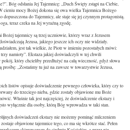
anie?”. Bóg odsłania Jej Tajemnicę: „Duch Święty zstąpi na Ciebie,
W cieniu mocy Bożej dokona się owa wielka Tajemnica Bożego
lko dopuszczona do Tajemnicy, ale staje się jej czynnym protagonistą.
Boga, teraz czeka na Jej wyraźną zgodę.
 tajemnicy są trzej uczniowie, którzy wraz z Jezusem
świadczają Jezusa, jakiego jeszcze ich oczy nie widziały.
 udziałem, jest tak wielkie, że Piotr w imieniu pozostałych mówi:
rzy namioty”. Ekstaza jakiej doświadczyli w tej chwili
 pokój, który chcieliby przedłużyć na całą wieczność, gdyż słowa
hą prośbę: „Zostańmy tu już na zawsze w towarzystwie Jezusa,
stów opisuje doświadczenie pewnego człowieka, który czy to
porwany do trzeciego nieba, gdzie zostały objawione mu Boże
ówić. Właśnie tak jest najczęściej, że doświadczenie ekstazy i
ęsto wyłącznie dla osoby, którą Bóg wprowadza w taki stan.
ych doświadczeń ekstazy nie możemy pominąć milczeniem
zostaje objawione tajemnice tego, co ma się wkrótce stać. Pełen
t przekazem skierowanym do siedmiu Kościołów, a przez nie