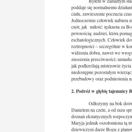
Byłem w zamarłym stanie: zawi
poddaje się normalnemu działan
ciału, zawieszenie poczucia cza
Jednocześnie człowiek nabiera n
cnót, jak miłość: tęsknota za B
pewnością; nadziei, która poma
eschatologicznych. Człowiek do
roztropności – szczególnie w ko
widzenia dobra, nawet we wroga
znoszenia przeciwności; umiark
jak podkreślają mistrzowie życ
niedostępne pozostałym wierząc
przebudowy oraz podniesienia na
2. Podróż w głębię tajemnicy 
Odłożymy na bok doświadczen
Danielem na czele, a od razu s
doznań ekstatycznych rozpoczyna
Maryja jednak oszołomiona tą tru
dziewiczym darze Bogu z planow