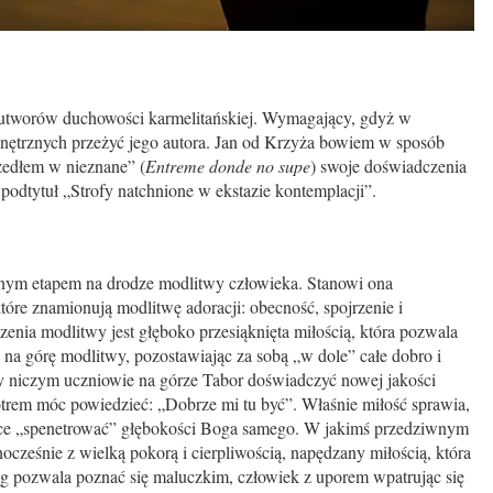
 utworów duchowości karmelitańskiej. Wymagający, gdyż w
ętrznych przeżyć jego autora. Jan od Krzyża bowiem w sposób
zedłem w nieznane” (
Entreme donde no supe
) swoje doświadczenia
 podtytuł „Strofy natchnione w ekstazie kontemplacji”.
tapem na drodze modlitwy człowieka. Stanowi ona
óre znamionują modlitwę adoracji: obecność, spojrzenie i
zenia modlitwy jest głęboko przesiąknięta miłością, która pozwala
 na górę modlitwy, pozostawiając za sobą „w dole” całe dobro i
y niczym uczniowie na górze Tabor doświadczyć nowej jakości
otrem móc powiedzieć: „Dobrze mi tu być”. Właśnie miłość sprawia,
chce „spenetrować” głębokości Boga samego. W jakimś przedziwnym
nocześnie z wielką pokorą i cierpliwością, napędzany miłością, która
óg pozwala poznać się maluczkim, człowiek z uporem wpatrując się