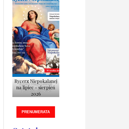
Rycerz Niepokalanej
Rycerz Niepokalanej
na lipiec - sierpień
lipiec-sierpień 2026
2026
PRENUMERATA