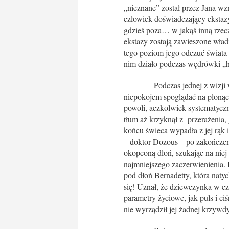
„nieznane” został przez Jana w
człowiek doświadczający ekstaz
gdzieś poza… w jakąś inną rzec
ekstazy zostają zawieszone wład
tego poziom jego odczuć świata 
nim działo podczas wędrówki „
Podczas jednej z wizji w groc
niepokojem spoglądać na płoną
powoli, aczkolwiek systematyc
tłum aż krzyknął z przerażenia
końcu świeca wypadła z jej rąk 
– doktor Dozous – po zakończeniu
okopconą dłoń, szukając na niej
najmniejszego zaczerwienienia. 
pod dłoń Bernadetty, która nat
się! Uznał, że dziewczynka w cza
parametry życiowe, jak puls i ci
nie wyrządził jej żadnej krzywdy