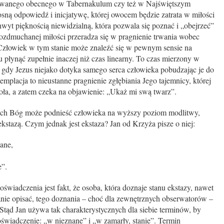
owanego obecnego w Tabernakulum czy też w Najświętszym
sną odpowiedź i inicjatywę, której owocem będzie zatrata w miłości
hwyt pięknością niewidzialną, która pozwala się poznać i „obejrzeć”
rozdmuchanej miłości przeradza się w pragnienie trwania wobec
 Człowiek w tym stanie może znaleźć się w pewnym sensie na
 płynąć zupełnie inaczej niż czas linearny. To czas mierzony w
, gdy Jezus niejako dotyka samego serca człowieka pobudzając je do
mplacja to nieustanne pragnienie zgłębiania Jego tajemnicy, której
doła, a zatem czeka na objawienie: „Ukaż mi swą twarz”.
 może podnieść człowieka na wyższy poziom modlitwy,
kstazą. Czym jednak jest ekstaza? Jan od Krzyża pisze o niej:
ane,
”.
iadczenia jest fakt, że osoba, która doznaje stanu ekstazy, nawet
stanie opisać, tego doznania – choć dla zewnętrznych obserwatorów –
tąd Jan używa tak charakterystycznych dla siebie terminów, by
oświadczenie: „w nieznane” i „w zamarły, stanie”. Termin