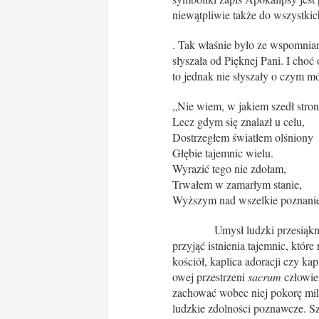
niewątpliwie także do wszystkich
. Tak właśnie było ze wspomnianą
słyszała od Pięknej Pani. I choć 
to jednak nie słyszały o czym mó
„Nie wiem, w jakiem szedł stron
Lecz gdym się znalazł u celu,
Dostrzegłem światłem olśniony
Głębie tajemnic wielu.
Wyrazić tego nie zdołam,
Trwałem w zamarłym stanie,
Wyższym nad wszelkie poznanie
Umysł ludzki przesiąknięty 
przyjąć istnienia tajemnic, któr
kościół, kaplica adoracji czy ka
owej przestrzeni
sacrum
człowiek
zachować wobec niej pokorę milc
ludzkie zdolności poznawcze. Sz