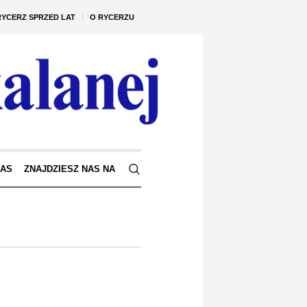
RYCERZ SPRZED LAT
O RYCERZU
NAS
ZNAJDZIESZ NAS NA