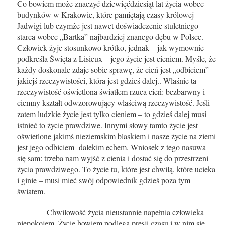
Co bowiem może znaczyć dziewięćdziesiąt lat życia wobec
budynków w Krakowie, które pamiętają czasy królowej
Jadwigi lub czymże jest nawet doświadczenie stuletniego
starca wobec „Bartka” najbardziej znanego dębu w Polsce.
Człowiek żyje stosunkowo krótko, jednak – jak wymownie
podkreśla Święta z Lisieux – jego życie jest cieniem. Myśle, że
każdy doskonale zdaje sobie sprawę, że cień jest „odbiciem”
jakiejś rzeczywistości, która jest gdzieś dalej.. Właśnie ta
rzeczywistość oświetlona światłem rzuca cień: bezbarwny i
ciemny kształt odwzorowujący właściwą rzeczywistość. Jeśli
zatem ludzkie życie jest tylko cieniem – to gdzieś dalej musi
istnieć to życie prawdziwe. Innymi słowy tamto życie jest
oświetlone jakimś nieziemskim blaskiem i nasze życie na ziemi
jest jego odbiciem dalekim echem. Wniosek z tego nasuwa
się sam: trzeba nam wyjść z cienia i dostać się do przestrzeni
życia prawdziwego. To życie tu, które jest chwilą, które ucieka
i ginie – musi mieć swój odpowiednik gdzieś poza tym
światem.
Chwilowość życia nieustannie napełnia człowieka
niepokojem. Życie bowiem podlega presji czasu i w nim się