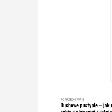
POPRZEDNI WPIS
Duchowe pustynie – jak 
sobie z okresami zwątpie