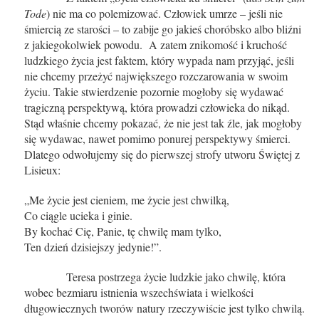
Tode
) nie ma co polemizować. Człowiek umrze – jeśli nie
śmiercią ze starości – to zabije go jakieś choróbsko albo bliźni
z jakiegokolwiek powodu. A zatem znikomość i kruchość
ludzkiego życia jest faktem, który wypada nam przyjąć, jeśli
nie chcemy przeżyć największego rozczarowania w swoim
życiu. Takie stwierdzenie pozornie mogłoby się wydawać
tragiczną perspektywą, która prowadzi człowieka do nikąd.
Stąd właśnie chcemy pokazać, że nie jest tak źle, jak mogłoby
się wydawac, nawet pomimo ponurej perspektywy śmierci.
Dlatego odwołujemy się do pierwszej strofy utworu Świętej z
Lisieux:
„Me życie jest cieniem, me życie jest chwilką,
Co ciągle ucieka i ginie.
By kochać Cię, Panie, tę chwilę mam tylko,
Ten dzień dzisiejszy jedynie!”.
Teresa postrzega życie ludzkie jako chwilę, która
wobec bezmiaru istnienia wszechświata i wielkości
długowiecznych tworów natury rzeczywiście jest tylko chwilą.