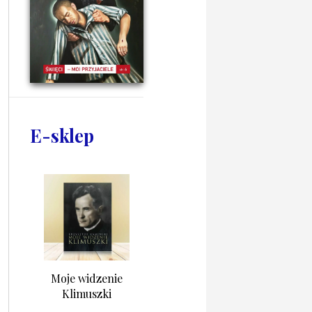
E-sklep
Moje widzenie
Klimuszki