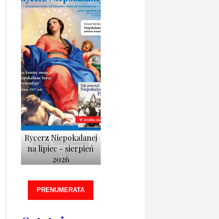
Rycerz Niepokalanej
Rycerz Niepokalanej
na lipiec - sierpień
lipiec-sierpień 2026
2026
PRENUMERATA