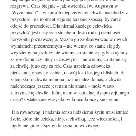
rozgrywa. Czas biegnie – jak stwierdza św. Augustyn w
„Wyznaniach” – w sposób nieprzerwany: chwila nadchodzi z
przyszłości, na moment staje się teraźniejszością, by zaraz
odejść do przeszłości. Dla niemal każdego człowieka
przyszłość jest nasycona strachem. Jesto rodzaj ciemności
horyzontu poznawczego. Można go zaobserwować w dwóch
wymiarach: przestrzennym – nie wiemy, co stanie się gdy
wejdziemy na jezdnie; nie wiemy, co stanie się, gdy skręcimy
za róg domu czy ulicy i czasowym – nie wiemy, co stanie się
za chwilę, jutro czy za rok. Czas napełnia człowieka
nieustanną obawą o siebie,, o swój los i los jego bliskich. A
zatem skoro chwila miniona już nie należ do nas, a chwila
nadchodząca jeszcze jest nam nie znana – może warto
zatrzymać tę chwile , którą mam w aktualnej dyspozycji mego
czasu? Ostatecznie wszystko w końcu kończy się i ginie.
Dla równowagi i nadania sensu ludzkiemu życiu musi istnieć
życie, które nie ucieka, nie jest chwilką, lecz wiecznością i
nigdy nie ginie. Dążmy do życia prawdziwego.