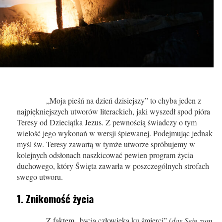
„Moja pieśń na dzień dzisiejszy” to chyba jeden z
najpiękniejszych utworów literackich, jaki wyszedł spod pióra
Teresy od Dzieciątka Jezus. Z pewnością świadczy o tym
wielość jego wykonań w wersji śpiewanej. Podejmując jednak
myśl św. Teresy zawartą w tymże utworze spróbujemy w
kolejnych odsłonach naszkicować pewien program życia
duchowego, który Święta zawarła w poszczególnych strofach
swego utworu.
1. Znikomość życia
Z faktem „bycia człowieka ku śmierci” (
das Sein zum