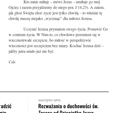
Kto mnie miłuje – mówi Jezus – umiłuje go mój
Ojciec i razem przyjdziemy do niego por, J 14,23). A zatem,
jak głosi Święta choć zycie jest tylko chwilą – to właśnie tę
chwilę muszę niejako „wycisnąć” dla miłości Jezusa.
Uczynić Jezusa prymatem swego życia. Postawić Go
w centrum życia. W Nim to, co chwilowe przemieni się w
wiecznotrwałe szczęście, bo miłość w perspektywie
wieczności jest szczęściem bez miary. Kochać Jezusa dziś –
jakby jutra miało już nie być.
Cdn
NASTĘPNY WPIS
radzić
Rozważania o duchowości św.
nia
Teresy od Dzieciątka Jezus