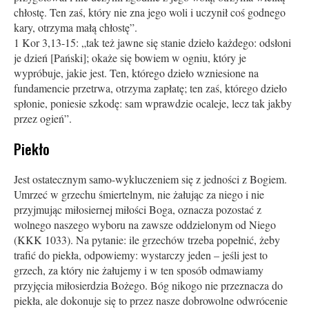
chłostę. Ten zaś, który nie zna jego woli i uczynił coś godnego
kary, otrzyma małą chłostę”.
1 Kor 3,13-15: „tak też jawne się stanie dzieło każdego: odsłoni
je dzień [Pański]; okaże się bowiem w ogniu, który je
wypróbuje, jakie jest. Ten, którego dzieło wzniesione na
fundamencie przetrwa, otrzyma zapłatę; ten zaś, którego dzieło
spłonie, poniesie szkodę: sam wprawdzie ocaleje, lecz tak jakby
przez ogień”.
Piekło
Jest ostatecznym samo-wykluczeniem się z jedności z Bogiem.
Umrzeć w grzechu śmiertelnym, nie żałując za niego i nie
przyjmując miłosiernej miłości Boga, oznacza pozostać z
wolnego naszego wyboru na zawsze oddzielonym od Niego
(KKK 1033). Na pytanie: ile grzechów trzeba popełnić, żeby
trafić do piekła, odpowiemy: wystarczy jeden – jeśli jest to
grzech, za który nie żałujemy i w ten sposób odmawiamy
przyjęcia miłosierdzia Bożego. Bóg nikogo nie przeznacza do
piekła, ale dokonuje się to przez nasze dobrowolne odwrócenie