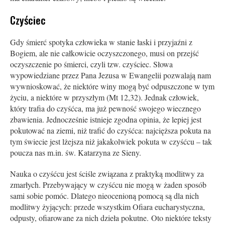
Czyściec
Gdy śmierć spotyka człowieka w stanie łaski i przyjaźni z
Bogiem, ale nie całkowicie oczyszczonego, musi on przejść
oczyszczenie po śmierci, czyli tzw. czyściec. Słowa
wypowiedziane przez Pana Jezusa w Ewangelii pozwalają nam
wywnioskować, że niektóre winy mogą być odpuszczone w tym
życiu, a niektóre w przyszłym (Mt 12,32). Jednak człowiek,
który trafia do czyśćca, ma już pewność swojego wiecznego
zbawienia. Jednocześnie istnieje zgodna opinia, że lepiej jest
pokutować na ziemi, niż trafić do czyśćca: najcięższa pokuta na
tym świecie jest lżejsza niż jakakolwiek pokuta w czyśćcu – tak
poucza nas m.in. św. Katarzyna ze Sieny.
Nauka o czyśćcu jest ściśle związana z praktyką modlitwy za
zmarłych. Przebywający w czyśćcu nie mogą w żaden sposób
sami sobie pomóc. Dlatego nieocenioną pomocą są dla nich
modlitwy żyjących: przede wszystkim Ofiara eucharystyczna,
odpusty, ofiarowane za nich dzieła pokutne. Oto niektóre teksty