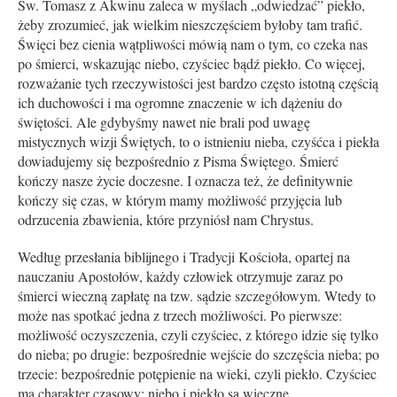
Św. Tomasz z Akwinu zaleca w myślach „odwiedzać” piekło,
żeby zrozumieć, jak wielkim nieszczęściem byłoby tam trafić.
Święci bez cienia wątpliwości mówią nam o tym, co czeka nas
po śmierci, wskazując niebo, czyściec bądź piekło. Co więcej,
rozważanie tych rzeczywistości jest bardzo często istotną częścią
ich duchowości i ma ogromne znaczenie w ich dążeniu do
świętości. Ale gdybyśmy nawet nie brali pod uwagę
mistycznych wizji Świętych, to o istnieniu nieba, czyśćca i piekła
dowiadujemy się bezpośrednio z Pisma Świętego. Śmierć
kończy nasze życie doczesne. I oznacza też, że definitywnie
kończy się czas, w którym mamy możliwość przyjęcia lub
odrzucenia zbawienia, które przyniósł nam Chrystus.
Według przesłania biblijnego i Tradycji Kościoła, opartej na
nauczaniu Apostołów, każdy człowiek otrzymuje zaraz po
śmierci wieczną zapłatę na tzw. sądzie szczegółowym. Wtedy to
może nas spotkać jedna z trzech możliwości. Po pierwsze:
możliwość oczyszczenia, czyli czyściec, z którego idzie się tylko
do nieba; po drugie: bezpośrednie wejście do szczęścia nieba; po
trzecie: bezpośrednie potępienie na wieki, czyli piekło. Czyściec
ma charakter czasowy; niebo i piekło są wieczne.