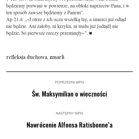
będziemy porwani w powietrze, na obłoki naprzeciw Pana, i w
ten sposób zawsze będziemy z Panem”.
Ap 21,4: „«I otrze z ich oczu wszelką łzę, a śmierci już odtąd
nie będzie. Ani żałoby, ni krzyku, ni trudu już [odtąd] nie
będzie, bo pierwsze rzeczy przeminęły»”. ■
refleksja duchowa
,
zmarli
POPRZEDNI WPIS
Św. Maksymilian o wieczności
NASTĘPNY WPIS
Nawrócenie Alfonsa Ratisbonne’a