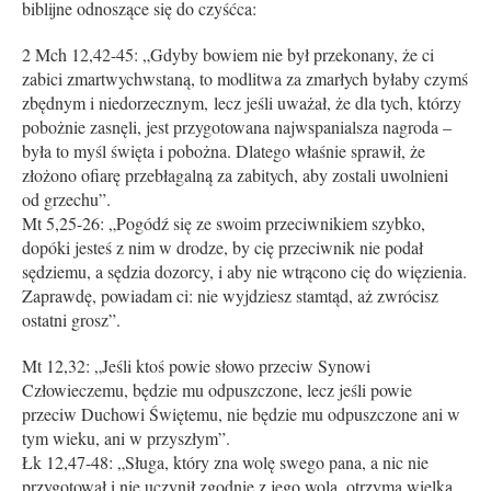
biblijne odnoszące się do czyśćca:
2 Mch 12,42-45: „Gdyby bowiem nie był przekonany, że ci
zabici zmartwychwstaną, to modlitwa za zmarłych byłaby czymś
zbędnym i niedorzecznym, lecz jeśli uważał, że dla tych, którzy
pobożnie zasnęli, jest przygotowana najwspanialsza nagroda –
była to myśl święta i pobożna. Dlatego właśnie sprawił, że
złożono ofiarę przebłagalną za zabitych, aby zostali uwolnieni
od grzechu”.
Mt 5,25-26: „Pogódź się ze swoim przeciwnikiem szybko,
dopóki jesteś z nim w drodze, by cię przeciwnik nie podał
sędziemu, a sędzia dozorcy, i aby nie wtrącono cię do więzienia.
Zaprawdę, powiadam ci: nie wyjdziesz stamtąd, aż zwrócisz
ostatni grosz”.
Mt 12,32: „Jeśli ktoś powie słowo przeciw Synowi
Człowieczemu, będzie mu odpuszczone, lecz jeśli powie
przeciw Duchowi Świętemu, nie będzie mu odpuszczone ani w
tym wieku, ani w przyszłym”.
Łk 12,47-48: „Sługa, który zna wolę swego pana, a nic nie
przygotował i nie uczynił zgodnie z jego wolą, otrzyma wielką