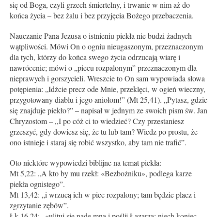
się od Boga, czyli grzech śmiertelny, i trwanie w nim aż do
końca życia – bez żalu i bez przyjęcia Bożego przebaczenia.
Nauczanie Pana Jezusa o istnieniu piekła nie budzi żadnych
wątpliwości. Mówi On o ogniu nieugaszonym, przeznaczonym
dla tych, którzy do końca swego życia odrzucają wiarę i
nawrócenie; mówi o „piecu rozpalonym” przeznaczonym dla
nieprawych i gorszycieli. Wreszcie to On sam wypowiada słowa
potępienia: „Idźcie precz ode Mnie, przeklęci, w ogień wieczny,
przygotowany diabłu i jego aniołom!” (Mt 25,41). „Pytasz, gdzie
się znajduje piekło?” – napisał w jednym ze swoich pism św. Jan
Chryzostom – ,,I po cóż ci to wiedzieć? Czy przestaniesz
grzeszyć, gdy dowiesz się, że tu lub tam? Wiedz po prostu, że
ono istnieje i staraj się robić wszystko, aby tam nie trafić”.
Oto niektóre wypowiedzi biblijne na temat piekła:
Mt 5,22: „A kto by mu rzekł: «Bezbożniku», podlega karze
piekła ognistego”.
Mt 13,42: „i wrzucą ich w piec rozpalony; tam będzie płacz i
zgrzytanie zębów”.
Łk 16,24: „«ulituj się nade mną i poślij Łazarza; niech koniec