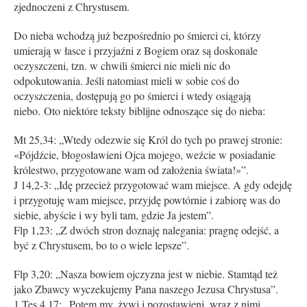
zjednoczeni z Chrystusem.
Do nieba wchodzą już bezpośrednio po śmierci ci, którzy
umierają w łasce i przyjaźni z Bogiem oraz są doskonale
oczyszczeni, tzn. w chwili śmierci nie mieli nic do
odpokutowania. Jeśli natomiast mieli w sobie coś do
oczyszczenia, dostępują go po śmierci i wtedy osiągają
niebo.
Oto niektóre teksty biblijne odnoszące się do nieba:
Mt 25,34: „Wtedy odezwie się Król do tych po prawej stronie:
«Pójdźcie, błogosławieni Ojca mojego, weźcie w posiadanie
królestwo, przygotowane wam od założenia świata!»”.
J 14,2-3: „Idę przecież przygotować wam miejsce. A gdy odejdę
i przygotuję wam miejsce, przyjdę powtórnie i zabiorę was do
siebie, abyście i wy byli tam, gdzie Ja jestem”.
Flp 1,23: „Z dwóch stron doznaję nalegania: pragnę odejść, a
być z Chrystusem, bo to o wiele lepsze”.
Flp 3,20: „Nasza bowiem ojczyzna jest w niebie. Stamtąd też
jako Zbawcy wyczekujemy Pana naszego Jezusa Chrystusa”.
1 Tes 4,17: „Potem my, żywi i pozostawieni, wraz z nimi