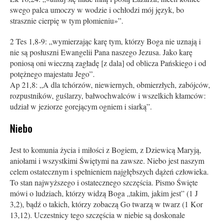
swego palca umoczy w wodzie i ochłodzi mój język, bo
strasznie cierpię w tym płomieniu»”.
2 Tes 1,8-9: „wymierzając karę tym, którzy Boga nie uznają i
nie są posłuszni Ewangelii Pana naszego Jezusa. Jako karę
poniosą oni wieczną zagładę [z dala] od oblicza Pańskiego i od
potężnego majestatu Jego”.
Ap 21,8: „A dla tchórzów, niewiernych, obmierzłych, zabójców,
rozpustników, guślarzy, bałwochwalców i wszelkich kłamców:
udział w jeziorze gorejącym ogniem i siarką”.
Niebo
Jest to komunia życia i miłości z Bogiem, z Dziewicą Maryją,
aniołami i wszystkimi Świętymi na zawsze. Niebo jest naszym
celem ostatecznym i spełnieniem najgłębszych dążeń człowieka.
To stan najwyższego i ostatecznego szczęścia. Pismo Święte
mówi o ludziach, którzy widzą Boga „takim, jakim jest” (1 J
3,2), bądź o takich, którzy zobaczą Go twarzą w twarz (1 Kor
13,12). Uczestnicy tego szczęścia w niebie są doskonale