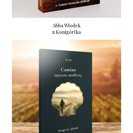
Abba Włodek
z Konigórtka