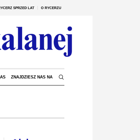
RYCERZ SPRZED LAT
O RYCERZU
NAS
ZNAJDZIESZ NAS NA