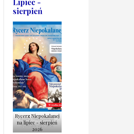
Lipiec -
sierpień
Rycerz Niepokalanej
Rycerz Niepokalanej
na lipiec - sierpień
lipiec-sierpień 2026
2026