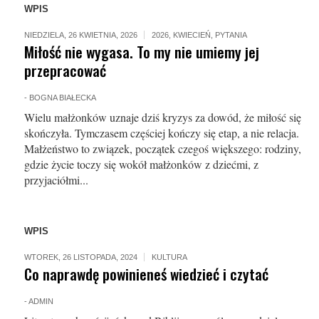
WPIS
NIEDZIELA, 26 KWIETNIA, 2026
2026
,
KWIECIEŃ
,
PYTANIA
Miłość nie wygasa. To my nie umiemy jej
przepracować
-
BOGNA BIAŁECKA
Wielu małżonków uznaje dziś kryzys za dowód, że miłość się
skończyła. Tymczasem częściej kończy się etap, a nie relacja.
Małżeństwo to związek, początek czegoś większego: rodziny,
gdzie życie toczy się wokół mał­żonków z dziećmi, z
przyjaciółmi...
WPIS
WTOREK, 26 LISTOPADA, 2024
KULTURA
Co naprawdę powinieneś wiedzieć i czytać
-
ADMIN