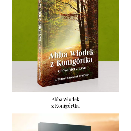
Abba Włodek
z Konigórtka