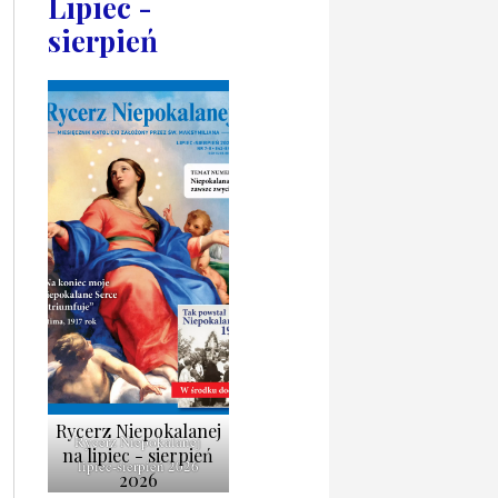
Lipiec -
sierpień
Rycerz Niepokalanej
Rycerz Niepokalanej
na lipiec - sierpień
lipiec-sierpień 2026
2026