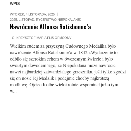
WPIS
WTOREK, 4 LISTOPADA, 2025
2025
,
LISTOPAD
,
RYCERSTWO NIEPOKALANEJ
Nawrócenie Alfonsa Ratisbonne’a
-
O. KRZYSZTOF MARIA FLIS OFMCONV
Wielkim cudem za przyczyną Cudownego Medalika było
nawrócenie Alfonsa Ratisbonne’a w 1842 r.Wydarzenie to
odbiło się szerokim echem w ówczesnym świecie i było
swoistym dowodem tego, że Niepokalana może nawrócić
nawet najbardziej zatwardziałego grzesznika, jeśli tylko zgodzi
się on nosić Jej Medalik i podejmie choćby najkrótszą
modlitwę. Ojciec Kolbe wielokrotnie wspominał już o tym
w...