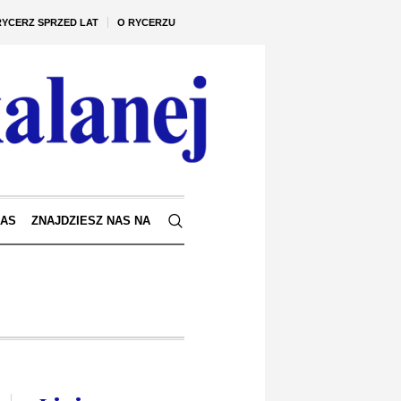
RYCERZ SPRZED LAT
O RYCERZU
NAS
ZNAJDZIESZ NAS NA