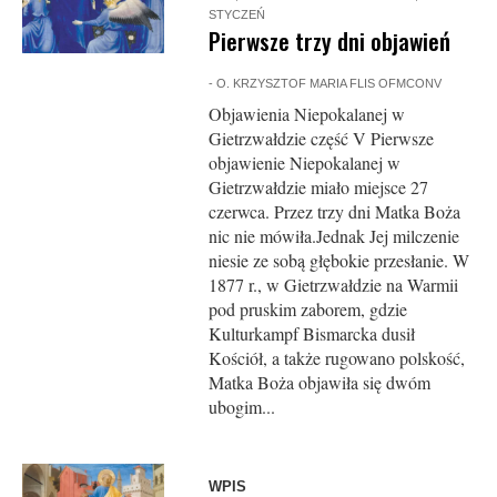
STYCZEŃ
Pierwsze trzy dni objawień
-
O. KRZYSZTOF MARIA FLIS OFMCONV
Objawienia Niepokalanej w
Gietrzwałdzie część V Pierwsze
objawienie Niepokalanej w
Gietrzwałdzie miało miejsce 27
czerwca. Przez trzy dni Matka Boża
nic nie mówiła.Jednak Jej milczenie
niesie ze sobą głębokie przesłanie. W
1877 r., w Gietrzwałdzie na Warmii
pod pruskim zaborem, gdzie
Kulturkampf Bismarcka dusił
Kościół, a także rugowano polskość,
Matka Boża objawiła się dwóm
ubogim...
WPIS