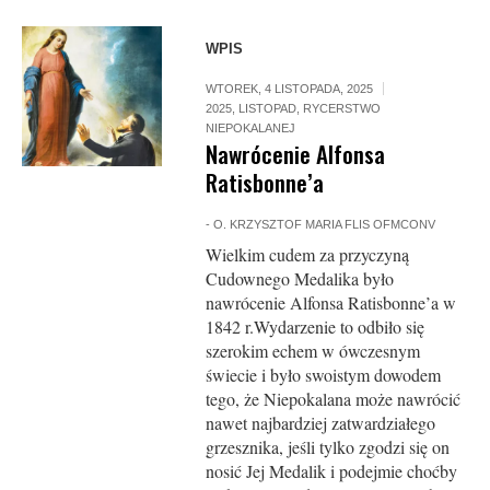
WPIS
WTOREK, 4 LISTOPADA, 2025
2025
,
LISTOPAD
,
RYCERSTWO
NIEPOKALANEJ
Nawrócenie Alfonsa
Ratisbonne’a
-
O. KRZYSZTOF MARIA FLIS OFMCONV
Wielkim cudem za przyczyną
Cudownego Medalika było
nawrócenie Alfonsa Ratisbonne’a w
1842 r.Wydarzenie to odbiło się
szerokim echem w ówczesnym
świecie i było swoistym dowodem
tego, że Niepokalana może nawrócić
nawet najbardziej zatwardziałego
grzesznika, jeśli tylko zgodzi się on
nosić Jej Medalik i podejmie choćby