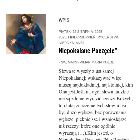
WPIS
PIĄTEK, 22 SIERPNIA, 2025
2025
,
LIPIEC-SIERPIEŃ
,
RYCERSTWO
NIEPOKALANEJ
Niepokalane Poczęcie”
-
ŚW. MAKSYMILIAN MARIA KOLBE
Słowa te wyszły z ust samej
Niepokalanej; wskazywać więc
muszą najdokładniej, najistotniej, kim
Ona jest.Jeśli na ogół słowa ludzkie
nie są zdolne wyrazić rzeczy Bożych,
to i tutaj znaczenie tych słów musi
być dużo głębsze, bez porównania
głębsze, piękniejsze i wznioślejsze
niż rzeczy, które one ogólnie
wyrażają (…).Kim jesteś, o
Niepokalane Poczęcie?Nie Bogiem,