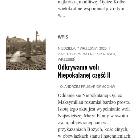
najkrótszą modlitwę. Ojciec Kolbe
wielokrotnie wspominał już o tym
w...
WPIS
NIEDZIELA, 7 WRZEŚNIA, 2025
2025
,
RYCERSTWO NIEPOKALANEJ
,
WRZESIEŃ
Odkrywanie woli
Niepokalanej część II
-
O. ANDRZEJ PRUGAR OFMCONW
Oddanie się Niepokalanej Ojciec
Maksymilian rozumiał bardzo prosto.
Istotą tego aktu jest wypełnianie woli
Najświętszej Maryi Panny w swoim
życiu, objawionej nam w:
przykazaniach Bożych, kościelnych,
w obowiązkach stanu i natchnieniach.