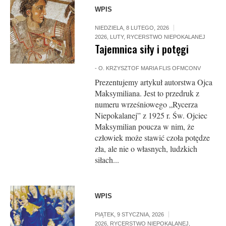
WPIS
NIEDZIELA, 8 LUTEGO, 2026
2026
,
LUTY
,
RYCERSTWO NIEPOKALANEJ
Tajemnica siły i potęgi
-
O. KRZYSZTOF MARIA FLIS OFMCONV
Prezentujemy artykuł autorstwa Ojca
Maksymiliana. Jest to przedruk z
numeru wrześniowego „Rycerza
Niepokalanej” z 1925 r. Św. Ojciec
Maksymilian poucza w nim, że
człowiek może stawić czoła potędze
zła, ale nie o własnych, ludzkich
siłach...
WPIS
PIĄTEK, 9 STYCZNIA, 2026
2026
,
RYCERSTWO NIEPOKALANEJ
,