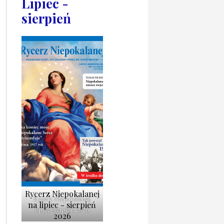
Lipiec -
sierpień
Rycerz Niepokalanej
Rycerz Niepokalanej
na lipiec - sierpień
lipiec-sierpień 2026
2026