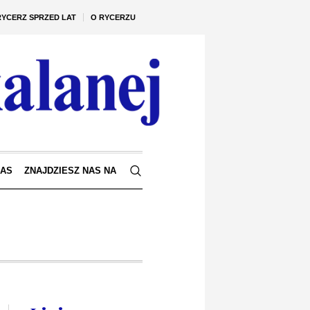
RYCERZ SPRZED LAT
O RYCERZU
NAS
ZNAJDZIESZ NAS NA