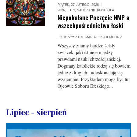
PIĄTEK, 27 LUTEGO, 2026
2026
,
LUTY
,
NAUCZANIE KOŚCIOŁA
Niepokalane Poczęcie NMP a
wszechpośrednictwo łaski
-
O. KRZYSZTOF MARIA FLIS OFMCONV
Wszyscy znamy bardzo ścisły
związek, jaki istnieje między
prawdami nauki chrześcijańskiej.
Dogmaty katolickie rodzą się bowiem
jedne z drugich i udoskonalają się
wzajemnie. Przykładem mogą być tu
Ojcowie Soboru Efeskiego...
Lipiec - sierpień