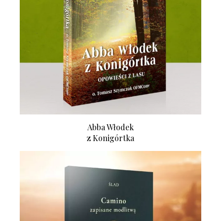
Abba Włodek
z Konigórtka