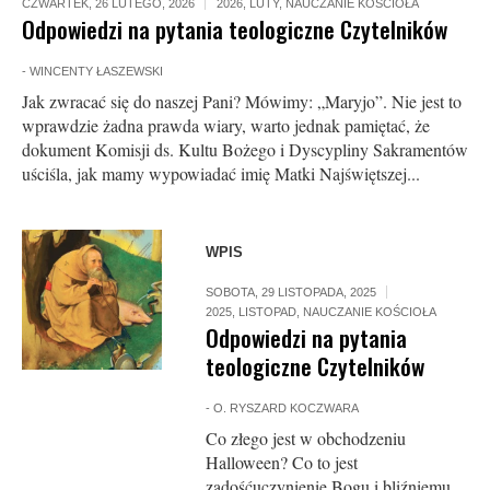
CZWARTEK, 26 LUTEGO, 2026
2026
,
LUTY
,
NAUCZANIE KOŚCIOŁA
Odpowiedzi na pytania teologiczne Czytelników
-
WINCENTY ŁASZEWSKI
Jak zwracać się do naszej Pani? Mówimy: „Maryjo”. Nie jest to
wprawdzie żadna prawda wiary, warto jednak pamiętać, że
dokument Komisji ds. Kultu Bożego i Dyscypliny Sakramentów
uściśla, jak mamy wypowiadać imię Matki Najświętszej...
WPIS
SOBOTA, 29 LISTOPADA, 2025
2025
,
LISTOPAD
,
NAUCZANIE KOŚCIOŁA
Odpowiedzi na pytania
teologiczne Czytelników
-
O. RYSZARD KOCZWARA
Co złego jest w obchodzeniu
Halloween? Co to jest
zadośćuczynienie Bogu i bliźniemu