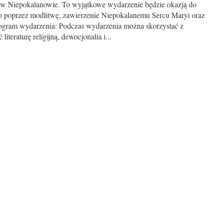
o, w Niepokalanowie. To wyjątkowe wydarzenie będzie okazją do
o poprzez modlitwę, zawierzenie Niepokalanemu Sercu Maryi oraz
Program wydarzenia: Podczas wydarzenia można skorzystać z
iteraturę religijną, dewocjonalia i...