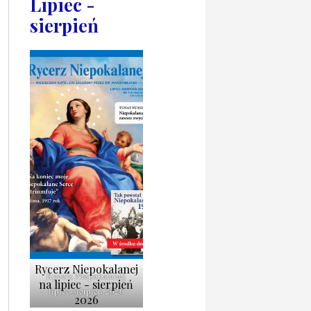
Lipiec -
sierpień
Rycerz Niepokalanej
Rycerz Niepokalanej
na lipiec - sierpień
lipiec-sierpień 2026
2026