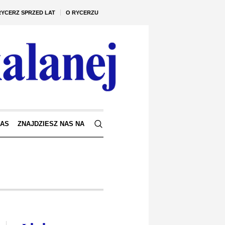
RYCERZ SPRZED LAT
O RYCERZU
NAS
ZNAJDZIESZ NAS NA