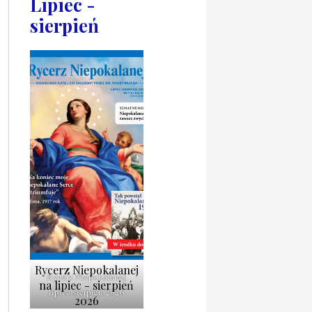
Lipiec -
sierpień
Rycerz Niepokalanej
Rycerz Niepokalanej
na lipiec - sierpień
lipiec-sierpień 2026
2026