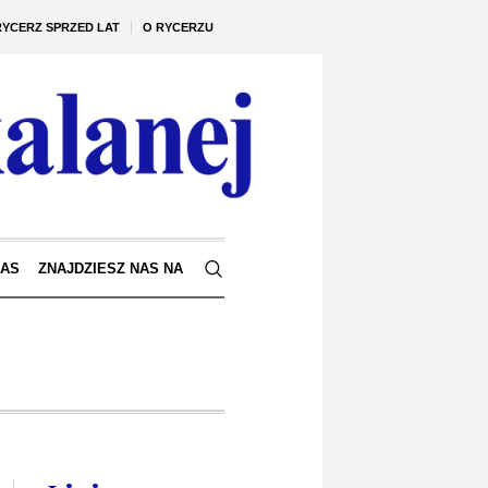
RYCERZ SPRZED LAT
O RYCERZU
NAS
ZNAJDZIESZ NAS NA