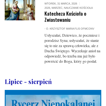
WTOREK, 31 MARCA, 2026
2026
,
MARZEC
,
NAUCZANIE KOŚCIOŁA
Katecheza Kościoła o
Zwiastowaniu
-
O. KRZYSZTOF MARIA FLIS OFMCONV
Usłyszałaś, Dziewico, że poczniesz i
porodzisz Syna; usłyszałaś, że stanie
się to nie za sprawą człowieka, ale z
Ducha Świętego. Wyczekuje anioł na
odpowiedź, bo trzeba mu już było
powrócić do Boga, który go posłał.
Lipiec - sierpień