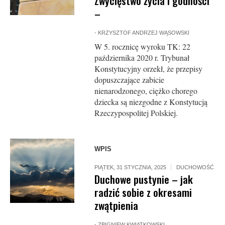
Zwycięstwo życia i godności
–
-
KRZYSZTOF ANDRZEJ WĄSOWSKI
W 5. rocznicę wyroku TK: 22
października 2020 r. Trybunał
Konstytucyjny orzekł, że przepisy
dopuszczające zabicie
nienarodzonego, ciężko chorego
dziecka są niezgodne z Konstytucją
Rzeczypospolitej Polskiej.
WPIS
PIĄTEK, 31 STYCZNIA, 2025
DUCHOWOŚĆ
Duchowe pustynie – jak
radzić sobie z okresami
zwątpienia
-
ZBIGNIEW KWIATKOWSKI