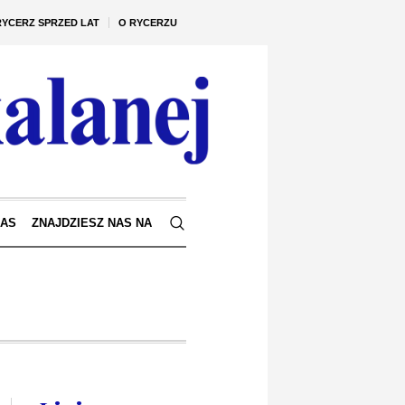
RYCERZ SPRZED LAT
O RYCERZU
NAS
ZNAJDZIESZ NAS NA