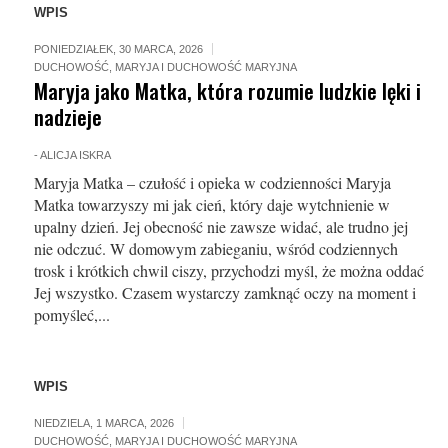
WPIS
PONIEDZIAŁEK, 30 MARCA, 2026
DUCHOWOŚĆ
,
MARYJA I DUCHOWOŚĆ MARYJNA
Maryja jako Matka, która rozumie ludzkie lęki i
nadzieje
-
ALICJA ISKRA
Maryja Matka – czułość i opieka w codzienności Maryja
Matka towarzyszy mi jak cień, który daje wytchnienie w
upalny dzień. Jej obecność nie zawsze widać, ale trudno jej
nie odczuć. W domowym zabieganiu, wśród codziennych
trosk i krótkich chwil ciszy, przychodzi myśl, że można oddać
Jej wszystko. Czasem wystarczy zamknąć oczy na moment i
pomyśleć,...
WPIS
NIEDZIELA, 1 MARCA, 2026
DUCHOWOŚĆ
,
MARYJA I DUCHOWOŚĆ MARYJNA