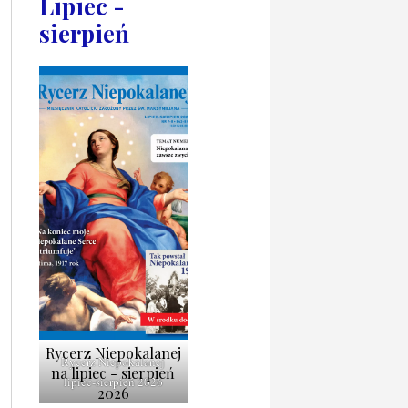
Lipiec -
sierpień
Rycerz Niepokalanej
Rycerz Niepokalanej
na lipiec - sierpień
lipiec-sierpień 2026
2026