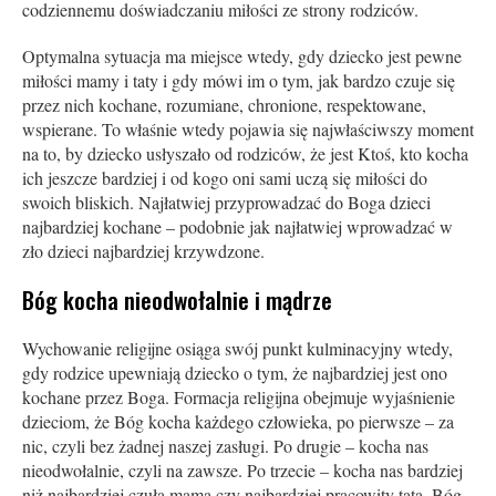
codziennemu doświadczaniu miłości ze strony rodziców.
Optymalna sytuacja ma miejsce wtedy, gdy dziecko jest pewne
miłości mamy i taty i gdy mówi im o tym, jak bardzo czuje się
przez nich kochane, rozumiane, chronione, respektowane,
wspierane. To właśnie wtedy pojawia się najwłaściwszy moment
na to, by dziecko usłyszało od rodziców, że jest Ktoś, kto kocha
ich jeszcze bardziej i od kogo oni sami uczą się miłości do
swoich bliskich. Najłatwiej przyprowadzać do Boga dzieci
najbardziej kocha­ne – podobnie jak najłatwiej wprowadzać w
zło dzieci najbardziej krzywdzone.
Bóg kocha nieodwołalnie i mądrze
Wychowanie religijne osiąga swój punkt kulminacyjny wtedy,
gdy rodzice upewniają dziecko o tym, że najbardziej jest ono
kochane przez Boga. Formacja religijna obejmuje wyjaśnienie
dzieciom, że Bóg kocha każdego człowieka, po pierwsze – za
nic, czyli bez żadnej naszej zasługi. Po drugie – kocha nas
nieodwołalnie, czyli na zawsze. Po trzecie – kocha nas bardziej
niż najbardziej czuła mama czy najbardziej pracowity tata. Bóg