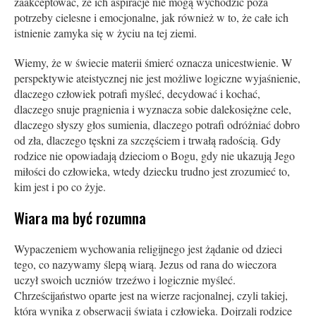
zaakceptować, że ich aspiracje nie mogą wychodzić poza
potrzeby cielesne i emocjonalne, jak również w to, że całe ich
istnienie zamyka się w życiu na tej ziemi.
Wiemy, że w świecie materii śmierć oznacza unicestwienie. W
perspektywie ateistycznej nie jest możliwe logiczne wyjaśnienie,
dlaczego człowiek potrafi myśleć, decydować i kochać,
dlaczego snuje pragnienia i wyznacza sobie dalekosiężne cele,
dlaczego słyszy głos sumienia, dlaczego potrafi odróżniać dobro
od zła, dlaczego tęskni za szczęściem i trwałą radością. Gdy
rodzice nie opowiadają dzieciom o Bogu, gdy nie ukazują Jego
miłości do człowieka, wtedy dziecku trudno jest zrozumieć to,
kim jest i po co żyje.
Wiara ma być rozumna
Wypaczeniem wychowania religijnego jest żądanie od dzieci
tego, co nazywamy ślepą wiarą. Jezus od rana do wieczora
uczył swoich uczniów trzeźwo i logicznie myśleć.
Chrześcijaństwo oparte jest na wierze racjonalnej, czyli takiej,
która wynika z obserwacji świata i człowieka. Dojrzali rodzice