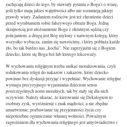
zachęcają dzieci do tego, by stawiały pytania o Boga i o wiarę,
jeśli tylko mają jakieś wątpliwości albo nie rozumieją jakiejś
prawdy wiary. Zadaniem rodziców jest też chronienie dzieci
przed wyrabianiem sobie fałszywego obrazu Boga. Jedną
skrajnością jest utożsamienie Boga z okrutnym sędzią czy
policjantem, a drugą jest Bóg mylony z naiwnym kolegą, który
wszystko wybacza, zanim się nawrócimy, i który pobłaża każde
zło, bo tak bardzo nas „kocha”. Nie zaprzyjaźni się z Bogiem
dziecko, które się Boga boi lub którego lekceważy.
W wychowaniu religijnym trzeba unikać moralizowania, czyli
redukowania religii do nakazów i zakazów, które dziecko
powinno bez dyskusji przyjąć i wypełniać. Wychowanie religijne
wymaga precyzyjnego wyjaśniania dzieciom sensu
poszczególnych norm moralnych, tak by stały się dla nich
oczywiste. Należy ukazać, że kierowanie się Dekalogiem to
osobisty zysk, wyróżnienie i znak mądrości, a nie zbędne
umartwienie, pozbawianie się przyjemności życia czy
niepotrzebne ograniczanie własnej wolności. Poważnym
zagrożeniem dla wychowania religijnego jest antyświadectwo i