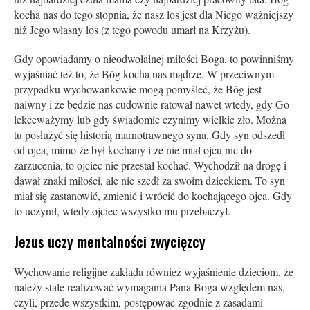
kocha nas do tego stopnia, że nasz los jest dla Niego ważniejszy
niż Jego własny los (z tego powodu umarł na Krzyżu).
Gdy opowiadamy o nieodwołalnej miłości Boga, to powinniśmy
wyjaśniać też to, że Bóg kocha nas mądrze. W przeciwnym
przypadku wychowankowie mogą pomyśleć, że Bóg jest
naiwny i że będzie nas cudownie ratował nawet wtedy, gdy Go
lekceważymy lub gdy świadomie czynimy wielkie zło. Można
tu posłużyć się historią marnotrawnego syna. Gdy syn odszedł
od ojca, mimo że był kochany i że nie miał ojcu nic do
zarzucenia, to ojciec nie przestał kochać. Wychodził na drogę i
dawał znaki miłości, ale nie szedł za swoim dzieckiem. To syn
miał się zastanowić, zmienić i wrócić do kochającego ojca. Gdy
to uczynił, wtedy ojciec wszystko mu przebaczył.
Jezus uczy mentalności zwycięzcy
Wychowanie religijne zakłada również wyjaśnienie dzieciom, że
należy stale realizować wymagania Pana Boga względem nas,
czyli, przede wszystkim, postępować zgodnie z zasadami