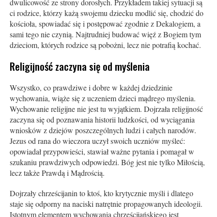
dwulicowość ze strony dorosłych. Przykładem takiej sytuacji są
ci rodzice, którzy każą swojemu dziecku modlić się, chodzić do
kościoła, spowiadać się i postępować zgodnie z Dekalogiem, a
sami tego nie czynią. Najtrudniej budować więź z Bogiem tym
dzieciom, których rodzice są pobożni, lecz nie potrafią kochać.
Religijność zaczyna się od myślenia
Wszystko, co prawdziwe i dobre w każdej dziedzinie
wychowania, wiąże się z uczeniem dzieci mądrego myślenia.
Wychowanie religijne nie jest tu wyjątkiem. Dojrzała religijność
zaczyna się od poznawania historii ludzkości, od wyciągania
wniosków z dziejów poszczególnych ludzi i całych narodów.
Jezus od rana do wieczora uczył swoich uczniów myśleć:
opowiadał przypowieści, stawiał ważne pytania i pomagał w
szukaniu prawdziwych odpowiedzi. Bóg jest nie tylko Miłością,
lecz także Prawdą i Mądrością.
Dojrzały chrześcijanin to ktoś, kto krytycznie myśli i dlatego
staje się odporny na naciski natrętnie propagowanych ideologii.
Istotnym elementem wychowania chrześcijańskiego jest