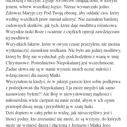
odchodzą z niczym. Zgraje SS-owców omijają dom, w którym
jestem, wbrew wszelkiej logice. Nieraz wystarczało jedno
Zdrowaś Maryjo czy Pod Twoją obronę, aby oddalić cios, który
według wszelkich praw musiał uderzyć. Nie zaznałem bardziej
cudownych skutków, jak tych, które daje modlitwa różańcowa.
Wszystkie łaski Boże i ocalenie z ciężkich opresji zawdzięczam
tej modlitwie.
Wszystkich faktów, które w owym czasie przeżyłem, nie można
wytłumaczyć ziemskimi środkami. Nie było ani jednej modlitwy,
której by Bóg nie wysłuchał, gdy podchodziłem z wiarą w imię
Chrystusowe. Pośrednictwo Niepokalanej jest wszechmocne.
Żadne słowa nie są w stanie wyrazić moich uczuć miłości i
wdzięczności dla naszej Matki.
Wyczytałem tu kiedyś, że w jakiejś gazecie ktoś sobie podkpiwa
z podziękowań dla Niepokalanej. I ja może niegdyś tak samo
nastawiony byłem?! Ale Bóg w niewysłowionej mądrości i
miłosierdziu wiele cierpień na mnie zesłał, abym w ich ogniu
przetopił duszę moją i przyoblekł ją w szatę łaski.
Dziś dopiero w całej pełni to widzę, jak nieszczęśliwy jest i
litości godny, kto zrozumieć nie może, że są wyżyny, do których
może się wznieść dusza i złączona z Jezusem i Matką Jego