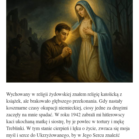
Wychowany w religii żydowskiej znałem religię katolicką z
książek, ale brakowało głębszego przekonania. Gdy nastały
koszmarne czasy okupacji niemieckiej, ciosy jedne za drugimi
zaczęły na mnie spadać. W roku 1942 zabrali mi hitlerowscy
kaci ukochaną matkę i siostrę, by je powlec w tortury i mękę
Treblinki. W tym stanie cierpień i lęku o życie, zwraca się moja
myśl i serce do Ukrzyżowanego, by w Jego Sercu znaleźć