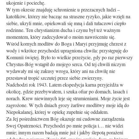
ukojenie i pociechę.
W tym okresie znajduję schronienie u przezacnych ludzi –
katolików, którzy nie bacząc na straszne ryzyko, jakie wzięli na
siebie, ukryli mnie, opiekowali się mną i dali tułaczowi ciepło
rodzinne. Ten chrystianizm ducha i czynu był też ważnym
momentem, który zadecydował o moim nawróceniu się.
Wśród kornych modlitw do Boga i Maryi przyjmuję chrzest z
wody i wkrótce przychodzi upragniona chwila: przystępuję do
Komunii świętej. Było to wielkie przeżycie, gdy po raz pierwszy
Chrystus-Bóg wstąpił do mojego serca. Od tej chwili niczym
wydawały mi się zakusy wroga, który ani na chwilę nie
przestawał tropić szczutej przez siebie zwierzyny.
Nadchodzi rok 1943. Latem ekspedycja karna przyjeżdża w
okolicę, gdzie przebywa­łem, i szuka ofiar po domach, lasach i
norach. Krew niewinnych leje się strumieniami. Moje życie jest
zagrożone. W tych dniach grozy żarliwe modlitwy moje idą do
Niepokalanej, której w opiekę zupełnie się oddałem.
Za Jej pośrednictwem Bóg okazuje mi cudowne zarządzenia
Swej Opatrzności. Przychodzi po mnie policja i… nie widzi
mnie; innym razem badają mnie już i jakby ślepotą porażeni