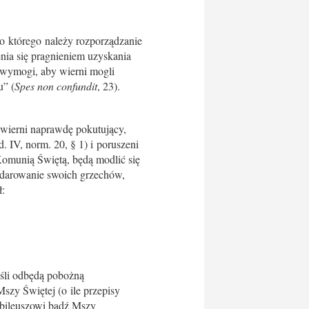
do którego należy rozporządzanie
enia się pragnieniem uzyskania
e wymogi, aby wierni mogli
u” (
Spes non confundit
, 23).
wierni naprawdę pokutujący,
d. IV, norm. 20, § 1) i poruszeni
Komunią Świętą, będą modlić się
i darowanie swoich grzechów,
ł:
eśli odbędą pobożną
szy Świętej (o ile przepisy
ubileuszowi bądź Mszy