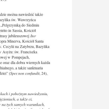
dzie można nawiedzić także
Bazylika św. Wawrzyńca
e „Pelgrzymką do Siedmiu
rito in Sassia, Kościół
trasy jubileuszowej
Iter
opra Minerva, Kościół Santa
w. Cecylii na Zatybrzu, Bazylika
 w Asyżu: św. Franciszka
ńcowej w Pompejach,
ne oraz dla dobra wiernych każda
ialnego, a także sanktuaria
ziei” (
Spes non confundit
, 24),
ymkach i pobożnym nawiedzeniu,
zieniach, a także ci,
owy na tych samych warunkach,