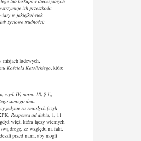
tego lub biskupów diecezjalnych
strzymuje ich przeszkoda
wiary w jakiejkolwiek
lub życiowe trudności;
 w misjach ludowych,
mu Kościoła Katolickiego
, które
, wyd. IV, norm. 18, § 1),
 tego samego dnia
y jedynie za zmarłych (czyli
i KPK,
Responsa ad dubia
, 1, 11
 gdyż więź, która łączy wiernych
 swą drogę, ze względu na fakt,
deszli przed nami, aby mogli