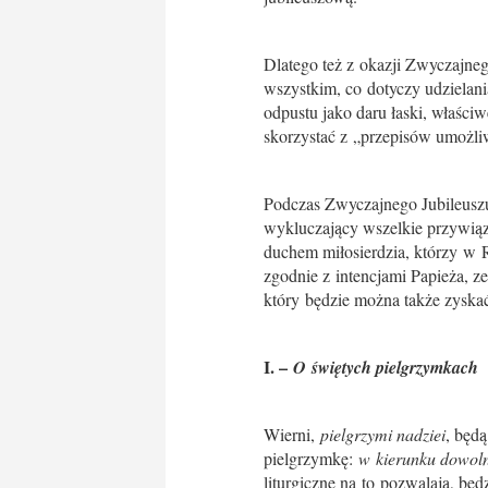
Dlatego też z okazji Zwyczajneg
wszystkim, co dotyczy udzielani
odpustu jako daru łaski, właści
skorzystać z „przepisów umożli
Podczas Zwyczajnego Jubileuszu
wykluczający wszelkie przywiąz
duchem miłosierdzia, którzy w R
zgodnie z intencjami Papieża, z
który będzie można także zyska
I. –
O świętych pielgrzymkach
Wierni,
pielgrzymi nadziei
, będ
pielgrzymkę:
w kierunku dowoln
liturgiczne na to pozwalają, b