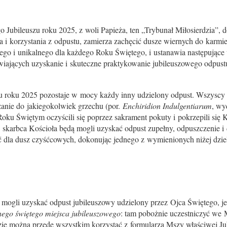
o Jubileuszu roku 2025, z woli Papieża, ten „Trybunał Miłosierdzia”, 
a i korzystania z odpustu, zamierza zachęcić dusze wiernych do karmi
wego i unikalnego dla każdego Roku Świętego, i ustanawia następując
wiających uzyskanie i skuteczne praktykowanie jubileuszowego odpust
 roku 2025 pozostaje w mocy każdy inny udzielony odpust. Wszyscy 
anie do jakiegokolwiek grzechu (por.
Enchiridion Indulgentiarum
, wy
oku Świętym oczyścili się poprzez sakrament pokuty i pokrzepili się 
e skarbca Kościoła będą mogli uzyskać odpust zupełny, odpuszczenie 
ć dla dusz czyśćcowych, dokonując jednego z wymienionych niżej dzie
ą mogli uzyskać odpust jubileuszowy udzielony przez Ojca Świętego, j
ego świętego miejsca jubileuszowego
: tam pobożnie uczestniczyć we M
ędzie można przede wszystkim korzystać z formularza Mszy właściwej J