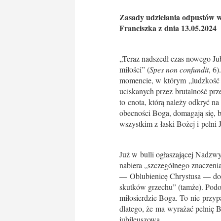
Zasady udzielania odpustów w
Franciszka z dnia 13.05.2024
„Teraz nadszedł czas nowego Ju
miłości” (
Spes non confundit
, 6
momencie, w którym „ludzkość ni
uciskanych przez brutalność pr
to cnota, którą należy odkryć n
obecności Boga, domagają się, b
wszystkim z łaski Bożej i pełni 
Już w bulli ogłaszającej Nadzwy
nabiera „szczególnego znaczenia
— Oblubienicę Chrystusa — docie
skutków grzechu” (tamże). Podob
miłosierdzie Boga. To nie przyp
dlatego, że ma wyrażać pełnię B
jubileuszową.