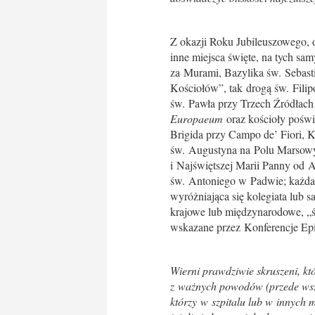
Z okazji Roku Jubileuszowego,
inne miejsca święte, na tych s
za Murami, Bazylika św. Sebas
Kościołów”, tak drogą św. Filip
św. Pawła przy Trzech Źródłach
Europaeum
oraz kościoły poświ
Brigida przy Campo de’ Fiori, K
św. Augustyna na Polu Marsow
i Najświętszej Marii Panny od 
św. Antoniego w Padwie; każda b
wyróżniająca się kolegiata lub 
krajowe lub międzynarodowe, „św
wskazane przez Konferencje Ep
Wierni prawdziwie skruszeni, kt
z ważnych powodów (przede wszys
którzy w szpitalu lub w innych 