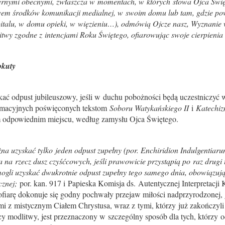
iernymi obecnymi, zwłaszcza w momentach, w których słowa Ojca Świę
wem środków komunikacji medialnej, w swoim domu lub tam, gdzie pow
zpitalu, w domu opieki, w więzieniu…), odmówią Ojcze nasz, Wyznanie 
itwy zgodne z intencjami Roku Świętego, ofiarowując swoje cierpienia 
okuty
kać odpust jubileuszowy, jeśli w duchu pobożności będą uczestniczyć
ormacyjnych poświęconych tekstom
Soboru Watykańskiego II
i
Katechiz
m odpowiednim miejscu, według zamysłu Ojca Świętego.
a uzyskać tylko jeden odpust zupełny (por. Enchiridion Indulgentiarum
ia na rzecz dusz czyśćcowych, jeśli prawowicie przystąpią po raz drugi
gli uzyskać dwukrotnie odpust zupełny tego samego dnia, obowiązując
cznej;
por. kan. 917 i Papieska Komisja ds. Autentycznej Interpretacj
ofiarę dokonuje się godny pochwały przejaw miłości nadprzyrodzonej,
mi z mistycznym Ciałem Chrystusa, wraz z tymi, którzy już zakończyli
y modlitwy, jest przeznaczony w szczególny sposób dla tych, którzy o