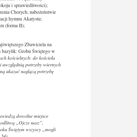
koju i sprawiedliwości);
zenia Chorych; nabożeństwie
tacji hymnu Akatystu;
 (forma II);
ajświętszego Zbawiciela na
ch bazylik: Grobu Świętego w
ach kościelnych: do kościoła
pi uwzględnią potrzeby wiernych
lną ukazać naglącą potrzebę
nawiedzą dowolne miejsce
modlitwą „Ojcze nasz”,
Roku Świętym wszyscy „mogli
 24).