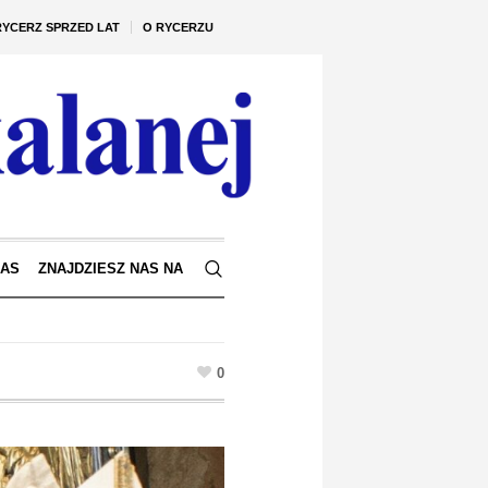
RYCERZ SPRZED LAT
O RYCERZU
NAS
ZNAJDZIESZ NAS NA
0