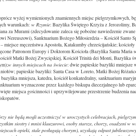
 oprócz wyżej wymienionych znamiennych miejsc pielgrzymkowych, bę
amych warunkach:
w Rzymie
: Bazylika Świętego Krzyża z Jerozolimy, 
tiana za Murami (zdecydowanie zaleca się pobożne nawiedzenie zwan
owi Nereuszowi), Sanktuarium Bożego Miłosierdzia – Kościół Santo Spi
 – miejsce męczeństwa Apostoła, Katakumby chrześcijańskie; kościoły 
ęcone Patronom Europy i Doktorom Kościoła (Bazylika Santa Maria s
ościół Matki Bożej Zwycięskiej, Kościół Trinità dei Monti, Bazylika ś
ym);
w innych miejscach na świecie
: dwie papieskie bazyliki mniejsze
Aniołów; papieskie bazyliki: Santa Casa w Loreto, Matki Bożej Róża
azylika mniejsza, katedra, kościół konkatedralny, sanktuarium maryj
sanktuarium wyznaczone przez każdego biskupa diecezjalnego lub eparch
ięte miejsca gościnności i uprzywilejowane przestrzenie budzenia nad
iskopatów.
órzy nie będą mogli uczestniczyć w uroczystych celebracjach, pielgrz
tkim siostry i mnisi klauzurowi, osoby starsze, chorzy, osadzeni w wię
miejscach opieki, stale posługują chorym), uzyskają odpust jubileusz