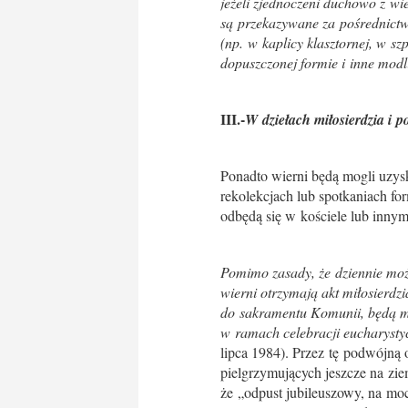
jeżeli zjednoczeni duchowo z w
są przekazywane za pośrednict
(np. w kaplicy klasztornej, w s
dopuszczonej formie i inne modl
III.-
W dziełach miłosierdzia i p
Ponadto wierni będą mogli uzys
rekolekcjach lub spotkaniach f
odbędą się w kościele lub inny
Pomimo zasady, że dziennie możn
wierni otrzymają akt miłosierdz
do sakramentu Komunii, będą mo
w ramach celebracji eucharysty
lipca 1984). Przez tę podwójną 
pielgrzymujących jeszcze na zie
że „odpust jubileuszowy, na moc