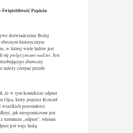
 Świątobliwość Papieża
 żywe doświadczenie Bożej
 w obecnym historycznym
e, w której wiele ludów jest
li się
pielgrzymami nadziei
. Jest
otrzebującego zbawczej
óre należy czerpać przede
ił, że w tym kontekście odpust
tem Ojca, który poprzez Kościół
 wszelkich pozostałości
kryć, jak nieograniczone jest
 z terminem „odpust”, właśnie
dpust jest więc łaską