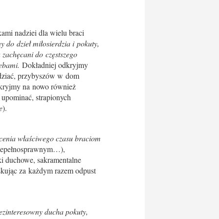
i nadziei dla wielu braci
 do dzieł miłosierdzia i pokuty,
 zachęcani do częstszego
zebami.
Dokładniej odkryjmy
odziać, przybyszów w dom
dkryjmy na nowo również
 upominać, strapionych
e
).
ięcenia właściwego czasu braciom
niepełnosprawnym…),
ki duchowe, sakramentalne
skując za każdym razem odpust
ezinteresowny ducha pokuty,