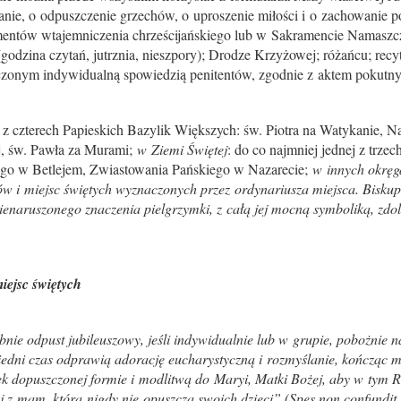
nie, o odpuszczenie grzechów, o uproszenie miłości i o zachowanie po
mentów wtajemniczenia chrześcijańskiego lub w Sakramencie Namaszc
godzina czytań, jutrznia, nieszpory); Drodze Krzyżowej; różańcu; recy
onym indywidualną spowiedzią penitentów, zgodnie z aktem pokutnym
j z czterech Papieskich Bazylik Większych: św. Piotra na Watykanie, N
j, św. Pawła za Murami;
w Ziemi Świętej
: do co najmniej jednej z trze
ego w Betlejem, Zwiastowania Pańskiego w Nazarecie;
w innych okręg
ów i miejsc świętych wyznaczonych przez ordynariusza miejsca. Bisku
enaruszonego znaczenia pielgrzymki, z całą jej mocną symboliką, zdo
iejsc świętych
nie odpust jubileuszowy, jeśli indywidualnie lub w grupie, pobożnie 
iedni czas odprawią adorację eucharystyczną i rozmyślanie, kończąc 
k dopuszczonej formie i modlitwą do Maryi, Matki Bożej, aby w tym 
j z mam, która nigdy nie opuszcza swoich dzieci” (Spes non confundit,