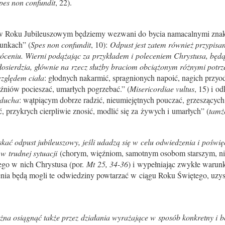
pes non confundit
, 22).
w Roku Jubileuszowym będziemy wezwani do bycia namacalnymi znakam
runkach” (
Spes non confundit
, 10):
Odpust jest zatem również przypisany
óceniu. Wierni podążając za przykładem i poleceniem Chrystusa, będą
iłosierdzia, głównie na rzecz służby braciom obciążonym różnymi potr
względem ciała
: głodnych nakarmić, spragnionych napoić, nagich przy
źniów pocieszać, umarłych pogrzebać.” (
Misericordiae vultus
, 15) i o
 ducha
: wątpiącym dobrze radzić, nieumiejętnych pouczać, grzeszących
, przykrych cierpliwie znosić, modlić się za żywych i umarłych” (
tamż
kać odpust jubileuszowy, jeśli udadzą się w celu odwiedzenia i pośw
w trudnej sytuacji
(chorym, więźniom, samotnym osobom starszym, 
ego w nich Chrystusa (por.
Mt 25, 34-36
) i wypełniając zwykłe warun
enia będą mogli te odwiedziny powtarzać w ciągu Roku Świętego, uzy
żna osiągnąć także przez działania wyrażające w sposób konkretny i b