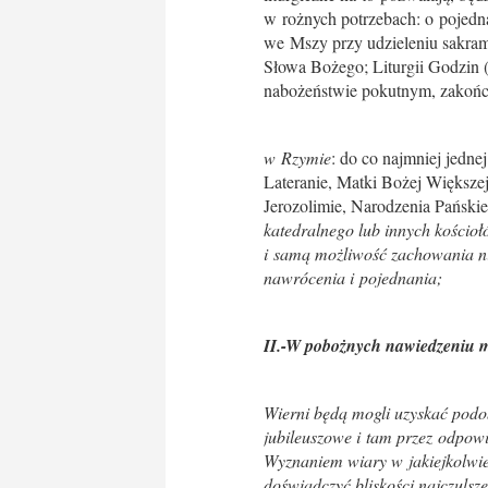
w rożnych potrzebach: o pojedna
we Mszy przy udzieleniu sakra
Słowa Bożego; Liturgii Godzin (
nabożeństwie pokutnym, zakończ
w Rzymie
: do co najmniej jedne
Lateranie, Matki Bożej Większe
Jerozolimie, Narodzenia Pański
katedralnego lub innych kościoł
i samą możliwość zachowania ni
nawrócenia i pojednania;
II.-W pobożnych nawiedzeniu m
Wierni będą mogli uzyskać podob
jubileuszowe i tam przez odpow
Wyznaniem wiary w jakiejkolwie
doświadczyć bliskości najczulsze