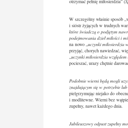
otrzymać pełnię miłosierdzia” (
S
W szczególny właśnie sposób „
i sióstr żyjących w trudnych wa
które świadczą o podjętym nawr
podejmowania dzieł miłości i m
na nowo „
uczynki miłosierdzia 
przyjąć, chorych nawiedzać, wię
„
uczynki miłosierdzia względem
pocieszać, urazy chętnie darować
Podobnie wierni będą mogli uzys
znajdującym się w potrzebie lub 
pielgrzymując niejako do obecn
i modlitewne. Wierni bez wątpi
zupełny, nawet każdego dnia.
Jubileuszowy odpust zupełny mo