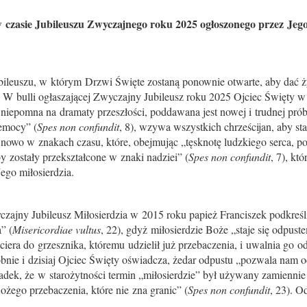
 czasie Jubileuszu Zwyczajnego roku 2025 ogłoszonego przez Jego
bileuszu, w którym Drzwi Święte zostaną ponownie otwarte, aby dać
). W bulli ogłaszającej Zwyczajny Jubileusz roku 2025 Ojciec Święty
epomna na dramaty przeszłości, poddawana jest nowej i trudnej próbi
zemocy” (
Spes non confundit
, 8), wzywa wszystkich chrześcijan, aby sta
a nowo w znakach czasu, które, obejmując „tęsknotę ludzkiego serca, p
y zostały przekształcone w znaki nadziei” (
Spes non confundit
, 7), kt
Jego miłosierdzia.
czajny Jubileusz Miłosierdzia w 2015 roku papież Franciszek podkreśl
” (
Misericordiae vultus
, 22), gdyż miłosierdzie Boże „staje się odpus
ra do grzesznika, któremu udzielił już przebaczenia, i uwalnia go od
nie i dzisiaj Ojciec Święty oświadcza, żedar odpustu „pozwala nam od
adek, że w starożytności termin „miłosierdzie” był używany zamiennie
ożego przebaczenia, które nie zna granic” (
Spes non confundit
, 23). O