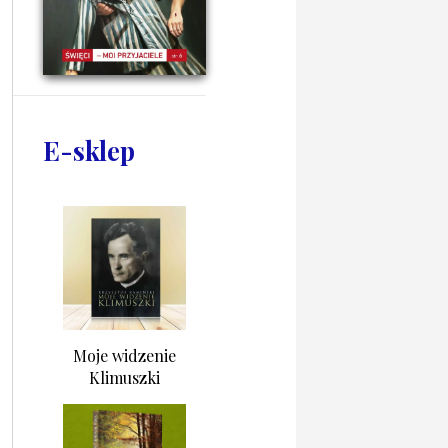
E-sklep
Moje widzenie
Klimuszki