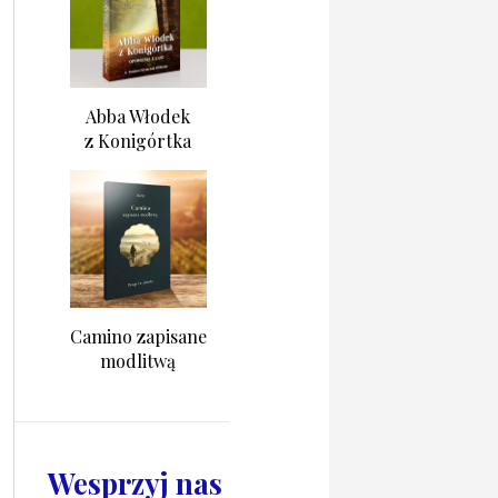
Abba Włodek
z Konigórtka
Camino zapisane
modlitwą
Wesprzyj nas