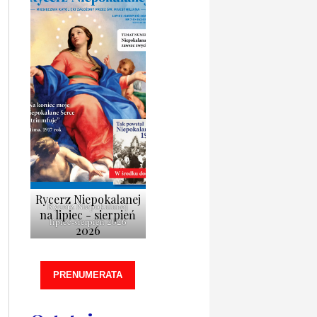
Rycerz Niepokalanej
Rycerz Niepokalanej
na lipiec - sierpień
lipiec-sierpień 2026
2026
PRENUMERATA