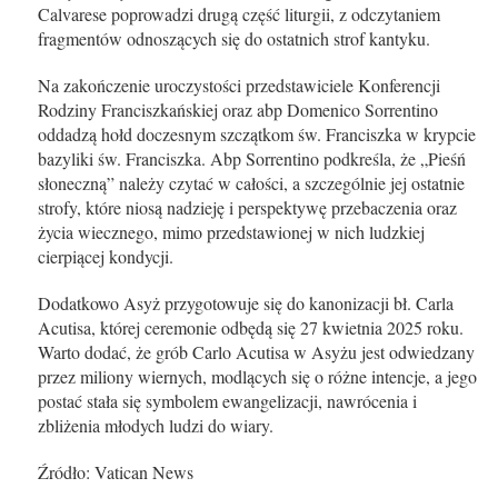
Calvarese poprowadzi drugą część liturgii, z odczytaniem
fragmentów odnoszących się do ostatnich strof kantyku.
Na zakończenie uroczystości przedstawiciele Konferencji
Rodziny Franciszkańskiej oraz abp Domenico Sorrentino
oddadzą hołd doczesnym szczątkom św. Franciszka w krypcie
bazyliki św. Franciszka. Abp Sorrentino podkreśla, że „Pieśń
słoneczną” należy czytać w całości, a szczególnie jej ostatnie
strofy, które niosą nadzieję i perspektywę przebaczenia oraz
życia wiecznego, mimo przedstawionej w nich ludzkiej
cierpiącej kondycji.
Dodatkowo Asyż przygotowuje się do kanonizacji bł. Carla
Acutisa, której ceremonie odbędą się 27 kwietnia 2025 roku.
Warto dodać, że grób Carlo Acutisa w Asyżu jest odwiedzany
przez miliony wiernych, modlących się o różne intencje, a jego
postać stała się symbolem ewangelizacji, nawrócenia i
zbliżenia młodych ludzi do wiary.
Źródło: Vatican News