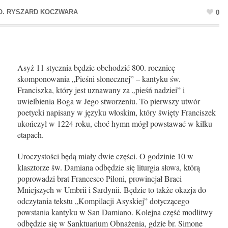
0
Asyż 11 stycznia będzie obchodzić 800. rocznicę
skomponowania „Pieśni słonecznej” – kantyku św.
Franciszka, który jest uznawany za „pieśń nadziei” i
uwielbienia Boga w Jego stworzeniu. To pierwszy utwór
poetycki napisany w języku włoskim, który święty Franciszek
ukończył w 1224 roku, choć hymn mógł powstawać w kilku
etapach.
Uroczystości będą miały dwie części. O godzinie 10 w
klasztorze św. Damiana odbędzie się liturgia słowa, którą
poprowadzi brat Francesco Piloni, prowincjał Braci
Mniejszych w Umbrii i Sardynii. Będzie to także okazja do
odczytania tekstu „Kompilacji Asyskiej” dotyczącego
powstania kantyku w San Damiano. Kolejna część modlitwy
odbędzie się w Sanktuarium Obnażenia, gdzie br. Simone