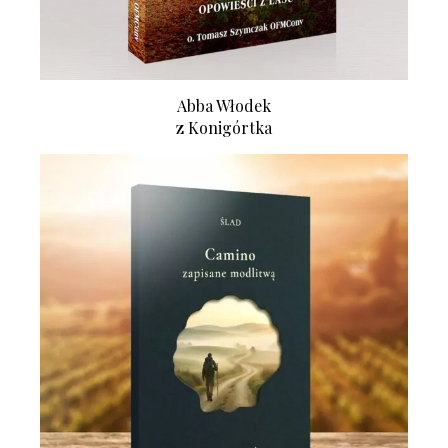
Abba Włodek
z Konigórtka