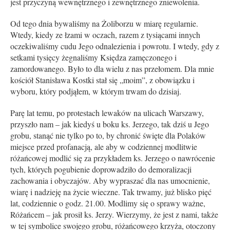
jest przyczyną wewnętrznego i zewnętrznego zniewolenia.
Od tego dnia bywaliśmy na Żoliborzu w miarę regularnie.
Wtedy, kiedy ze łzami w oczach, razem z tysiącami innych
oczekiwaliśmy cudu Jego odnalezienia i powrotu. I wtedy, gdy z
setkami tysięcy żegnaliśmy Księdza zamęczonego i
zamordowanego. Było to dla wielu z nas przełomem. Dla mnie
kościół Stanisława Kostki stał się „moim”, z obowiązku i
wyboru, który podjąłem, w którym trwam do dzisiaj.
Parę lat temu, po protestach lewaków na ulicach Warszawy,
przyszło nam – jak kiedyś u boku ks. Jerzego, tak dziś u Jego
grobu, stanąć nie tylko po to, by chronić święte dla Polaków
miejsce przed profanacją, ale aby w codziennej modlitwie
różańcowej modlić się za przykładem ks. Jerzego o nawrócenie
tych, których pogubienie doprowadziło do demoralizacji
zachowania i obyczajów. Aby wypraszać dla nas umocnienie,
wiarę i nadzieję na życie wieczne. Tak trwamy, już blisko pięć
lat, codziennie o godz. 21.00. Modlimy się o sprawy ważne,
Różańcem – jak prosił ks. Jerzy. Wierzymy, że jest z nami, także
w tej symbolice swojego grobu, różańcowego krzyża, otoczony