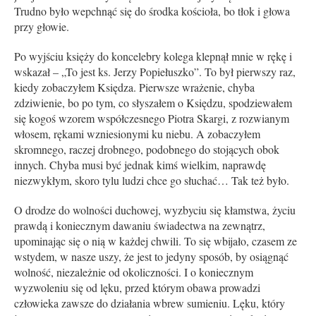
Trudno było wepchnąć się do środka kościoła, bo tłok i głowa
przy głowie.
Po wyjściu księży do koncelebry kolega klepnął mnie w rękę i
wskazał – „To jest ks. Jerzy Popiełuszko”. To był pierwszy raz,
kiedy zobaczyłem Księdza. Pierwsze wrażenie, chyba
zdziwienie, bo po tym, co słyszałem o Księdzu, spodziewałem
się kogoś wzorem współczesnego Piotra Skargi, z rozwianym
włosem, rękami wzniesionymi ku niebu. A zobaczyłem
skromnego, raczej drobnego, podobnego do stojących obok
innych. Chyba musi być jednak kimś wielkim, naprawdę
niezwykłym, skoro tylu ludzi chce go słuchać… Tak też było.
O drodze do wolności duchowej, wyzbyciu się kłamstwa, życiu
prawdą i koniecznym dawaniu świadectwa na zewnątrz,
upominając się o nią w każdej chwili. To się wbijało, czasem ze
wstydem, w nasze uszy, że jest to jedyny sposób, by osiągnąć
wolność, niezależnie od okoliczności. I o koniecznym
wyzwoleniu się od lęku, przed którym obawa prowadzi
człowieka zawsze do działania wbrew sumieniu. Lęku, który