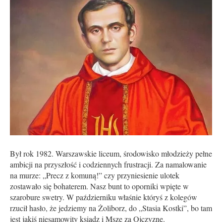
Był rok 1982. Warszawskie liceum, środowisko młodzieży pełne
ambicji na przyszłość i codziennych frustracji. Za namalowanie
na murze: „Precz z komuną!” czy przyniesienie ulotek
zostawało się bohaterem. Nasz bunt to oporniki wpięte w
szarobure swetry. W październiku właśnie któryś z kolegów
rzucił hasło, że jedziemy na Żoliborz, do „Stasia Kostki”, bo tam
jest jakiś niesamowity ksiądz i Msze za Ojczyznę.