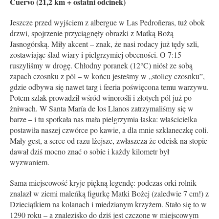
Cuervo (21,2 km + ostatni odcinek)
Jeszcze przed wyjściem z albergue w Las Pedroñeras, tuż obok
drzwi, spojrzenie przyciągnęły obrazki z Matką Bożą
Jasnogórską. Miły akcent – znak, że nasi rodacy już tędy szli,
zostawiając ślad wiary i pielgrzymiej obecności. O 7:15
ruszyliśmy w drogę. Chłodny poranek (12°C) niósł ze sobą
zapach czosnku z pól – w końcu jesteśmy w „stolicy czosnku”,
gdzie odbywa się nawet targ i feeria poświęcona temu warzywu.
Potem szlak prowadził wśród winorośli i złotych pól już po
żniwach. W Santa María de los Llanos zatrzymaliśmy się w
barze – i tu spotkała nas mała pielgrzymia łaska: właścicielka
postawiła naszej czwórce po kawie, a dla mnie szklaneczkę coli.
Mały gest, a serce od razu lżejsze, zwłaszcza że odcisk na stopie
dawał dziś mocno znać o sobie i każdy kilometr był
wyzwaniem.
Sama miejscowość kryje piękną legendę: podczas orki rolnik
znalazł w ziemi maleńką figurkę Matki Bożej (zaledwie 7 cm!) z
Dzieciątkiem na kolanach i miedzianym krzyżem. Stało się to w
1290 roku – a znalezisko do dziś jest czczone w miejscowym