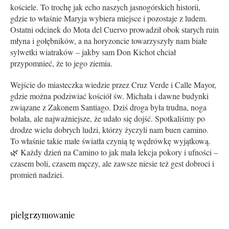
kościele. To trochę jak echo naszych jasnogórskich historii,
gdzie to właśnie Maryja wybiera miejsce i pozostaje z ludem.
Ostatni odcinek do Mota del Cuervo prowadził obok starych ruin
młyna i gołębników, a na horyzoncie towarzyszyły nam białe
sylwetki wiatraków – jakby sam Don Kichot chciał
przypomnieć, że to jego ziemia.
Wejście do miasteczka wiedzie przez Cruz Verde i Calle Mayor,
gdzie można podziwiać kościół św. Michała i dawne budynki
związane z Zakonem Santiago. Dziś droga była trudna, noga
bolała, ale najważniejsze, że udało się dojść. Spotkaliśmy po
drodze wielu dobrych ludzi, którzy życzyli nam buen camino.
To właśnie takie małe światła czynią tę wędrówkę wyjątkową.
🌿 Każdy dzień na Camino to jak mała lekcja pokory i ufności –
czasem boli, czasem męczy, ale zawsze niesie też gest dobroci i
promień nadziei.
pielgrzymowanie