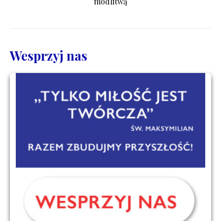
modlitwą
Wesprzyj nas