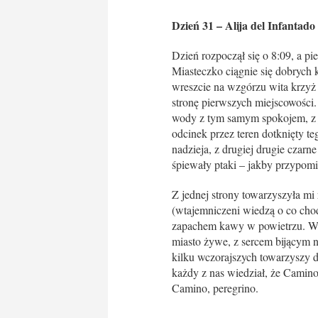
Dzień 31 – Alija del Infantad
Dzień rozpoczął się o 8:09, a p
Miasteczko ciągnie się dobrych k
wreszcie na wzgórzu wita krzyż 
stronę pierwszych miejscowości. 
wody z tym samym spokojem, z j
odcinek przez teren dotknięty t
nadzieja, z drugiej drugie czar
śpiewały ptaki – jakby przypomi
Z jednej strony towarzyszyła mi 
(wtajemniczeni wiedzą o co chodz
zapachem kawy w powietrzu. Wres
miasto żywe, z sercem bijącym 
kilku wczorajszych towarzyszy d
każdy z nas wiedział, że Camino
Camino, peregrino.