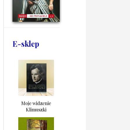
E-sklep
Moje widzenie
Klimuszki