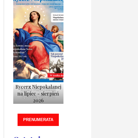
Rycerz Niepokalanej
Rycerz Niepokalanej
na lipiec - sierpień
lipiec-sierpień 2026
2026
PRENUMERATA