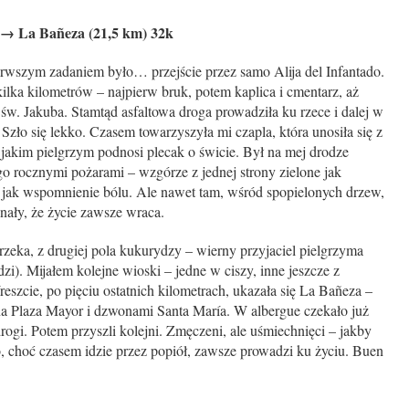
o → La Bañeza (21,5 km) 32k
ierwszym zadaniem było… przejście przez samo Alija del Infantado.
ilka kilometrów – najpierw bruk, potem kaplica i cmentarz, aż
św. Jakuba. Stamtąd asfaltowa droga prowadziła ku rzece i dalej w
Szło się lekko. Czasem towarzyszyła mi czapla, która unosiła się z
akim pielgrzym podnosi plecak o świcie. Był na mej drodze
ego rocznymi pożarami – wzgórze z jednej strony zielone jak
ne jak wspomnienie bólu. Ale nawet tam, wśród spopielonych drzew,
nały, że życie zawsze wraca.
rzeka, z drugiej pola kukurydzy – wierny przyjaciel pielgrzyma
i). Mijałem kolejne wioski – jedne w ciszy, inne jeszcze z
zcie, po pięciu ostatnich kilometrach, ukazała się La Bañeza –
na Plaza Mayor i dzwonami Santa María. W albergue czekało już
rogi. Potem przyszli kolejni. Zmęczeni, ale uśmiechnięci – jakby
, choć czasem idzie przez popiół, zawsze prowadzi ku życiu. Buen