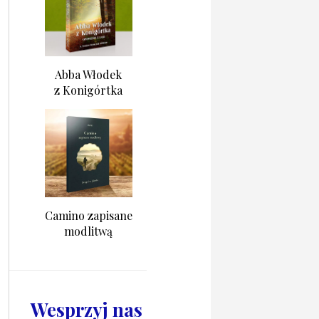
Abba Włodek
z Konigórtka
Camino zapisane
modlitwą
Wesprzyj nas