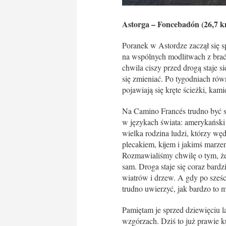
Astorga – Foncebadón (26,7 
Poranek w Astordze zaczął się s
na wspólnych modlitwach z brać
chwila ciszy przed drogą staje 
się zmieniać. Po tygodniach rów
pojawiają się kręte ścieżki, kam
Na Camino Francés trudno być 
w językach świata: amerykański a
wielka rodzina ludzi, którzy w
plecakiem, kijem i jakimś marz
Rozmawialiśmy chwilę o tym, że 
sam. Droga staje się coraz bard
wiatrów i drzew. A gdy po sześ
trudno uwierzyć, jak bardzo to m
Pamiętam je sprzed dziewięciu l
wzgórzach. Dziś to już prawie k