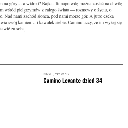
iem na góry… a widoki? Bajka. Tu naprawdę można zostać na chwilę
am wśród pielgrzymów z całego świata — rozmowy o życiu, o
go. Nad nami zachód słońca, pod nami morze gór. A jutro czeka
tawia swój kamień… i kawałek siebie. Camino uczy, że im wyżej się
tawić za sobą.
NASTĘPNY WPIS
Camino Levante dzień 34