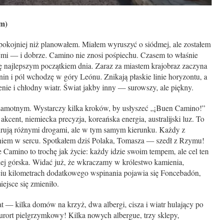
km)
pokojniej niż planowałem. Miałem wyruszyć o siódmej, ale zostałem
mi — i dobrze. Camino nie znosi pośpiechu. Czasem to właśnie
się najlepszym początkiem dnia. Zaraz za miastem krajobraz zaczyna
nin i pól wchodzę w góry Leónu. Znikają płaskie linie horyzontu, a
ienie i chłodny wiatr. Świat jakby inny — surowszy, ale piękny.
samotnym. Wystarczy kilka kroków, by usłyszeć „¡Buen Camino!”
kcent, niemiecka precyzja, koreańska energia, australijski luz. To
ędrują różnymi drogami, ale w tym samym kierunku. Każdy z
eniem w sercu. Spotkałem dziś Polaka, Tomasza — szedł z Rzymu!
Camino to trochę jak życie: każdy idzie swoim tempem, ale cel ten
ziej górska. Widać już, że wkraczamy w królestwo kamienia,
ciu kilometrach dodatkowego wspinania pojawia się Foncebadón,
iejsce się zmieniło.
at — kilka domów na krzyż, dwa albergi, cisza i wiatr hulający po
urort pielgrzymkowy! Kilka nowych albergue, trzy sklepy,