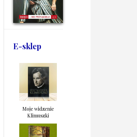
E-sklep
Moje widzenie
Klimuszki