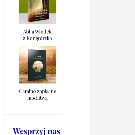
Abba Włodek
z Konigórtka
Camino zapisane
modlitwą
Wesprzyj nas