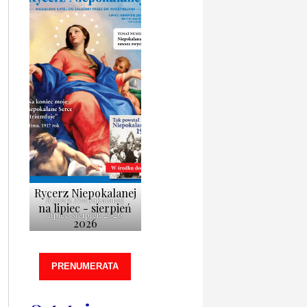
Rycerz Niepokalanej
Rycerz Niepokalanej
na lipiec - sierpień
lipiec-sierpień 2026
2026
PRENUMERATA