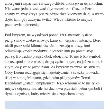
albergami i zapachem świeżego chleba unoszącym się z kuchni.
Nie warto jednak wstawać zbyt wcześnie – Cruz de Ferro,
słynny żelazny krzyż, jest zaledwie dwa kilometry dalej, a warto
dojść tam, gdy zaczyna świtać. Wtedy właśnie to miejsce
przemawia najmocniej.
Pod krzyżem, na wysokości ponad 1500 metrów, tysiące
pielgrzymów zostawia swoje kamyki – ciężary i intencje, które
nieśli przez setki kilometrów. Jedni zostają w ciszy, inni
odmawiają krótką modlitwę, a jeszcze inni po prostu stoją i
patrzą. Bo trudno przejść obok obojętnie. To nie tylko symbol,
ale też spotkanie z własną drogą życia – z tym, co już za nami, i
z tym, co jeszcze przed nami. Za krzyżem zaczyna się światło.
Góry Leónu rozciągają się majestatycznie, a ścieżka prowadzi
dalej w stronę Manjarín, gdzie wita pielgrzymów Tomás –
legendarny „ostatni templariusz”. Jego schronisko to nie tylko
miejsce odpoczynku, ale też duchowa przystań, pełna symboli i
dymu z ogniska, który miesza się z zapachem kawy.