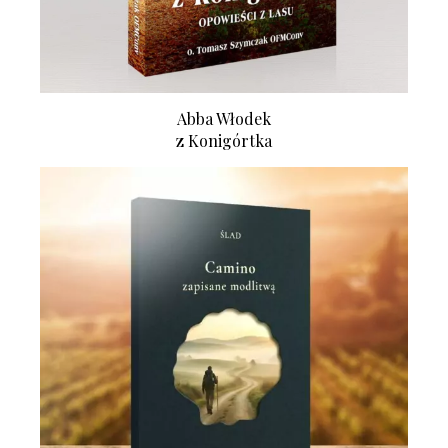
Abba Włodek
z Konigórtka