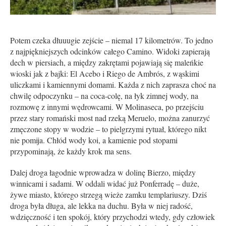
Potem czeka dłuuugie zejście – niemal 17 kilometrów. To jedno
z najpiękniejszych odcinków całego Camino. Widoki zapierają
dech w piersiach, a między zakrętami pojawiają się maleńkie
wioski jak z bajki: El Acebo i Riego de Ambrós, z wąskimi
uliczkami i kamiennymi domami. Każda z nich zaprasza choć na
chwilę odpoczynku – na coca-colę, na łyk zimnej wody, na
rozmowę z innymi wędrowcami. W Molinaseca, po przejściu
przez stary romański most nad rzeką Meruelo, można zanurzyć
zmęczone stopy w wodzie – to pielgrzymi rytuał, którego nikt
nie pomija. Chłód wody koi, a kamienie pod stopami
przypominają, że każdy krok ma sens.
Dalej droga łagodnie wprowadza w dolinę Bierzo, między
winnicami i sadami. W oddali widać już Ponferradę – duże,
żywe miasto, którego strzegą wieże zamku templariuszy. Dziś
droga była długa, ale lekka na duchu. Była w niej radość,
wdzięczność i ten spokój, który przychodzi wtedy, gdy człowiek